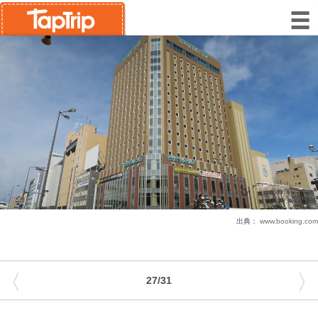
出典：
www.booking.com
〈
〉
27/31