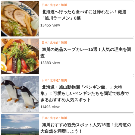
日本
北海道
旭川
北海道へ行ったら食べずには帰れない！厳選
「旭川ラーメン」8選
13455
view
日本
北海道
旭川
旭川の絶品スープカレー15選！人気の理由を調
査
13383
view
日本
北海道
旭川
北海道・旭山動物園「ペンギン館」」大特
集」！可愛らしいペンギンたちを間近で観察で
きるおすすめ人気スポット
11493
view
日本
北海道
旭川
旭川おすすめ観光スポット人気15選！北海道の
大自然を満喫しよう！