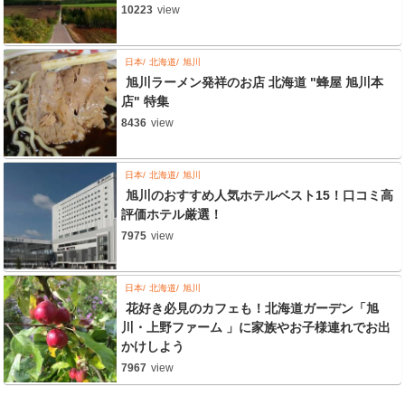
10223
view
日本
北海道
旭川
旭川ラーメン発祥のお店 北海道 "蜂屋 旭川本
店" 特集
8436
view
日本
北海道
旭川
旭川のおすすめ人気ホテルベスト15！口コミ高
評価ホテル厳選！
7975
view
日本
北海道
旭川
花好き必見のカフェも！北海道ガーデン「旭
川・上野ファーム 」に家族やお子様連れでお出
かけしよう
7967
view