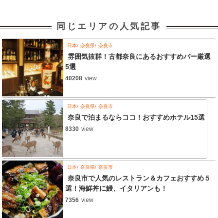
同じエリアの人気記事
日本
奈良県
奈良市
雰囲気抜群！古都奈良にあるおすすめバー厳選
5選
40208
view
日本
奈良県
奈良市
奈良で泊まるならココ！おすすめホテル15選
8330
view
日本
奈良県
奈良市
奈良市で人気のレストラン＆カフェおすすめ５
選！海鮮丼に鰻、イタリアンも！
7356
view