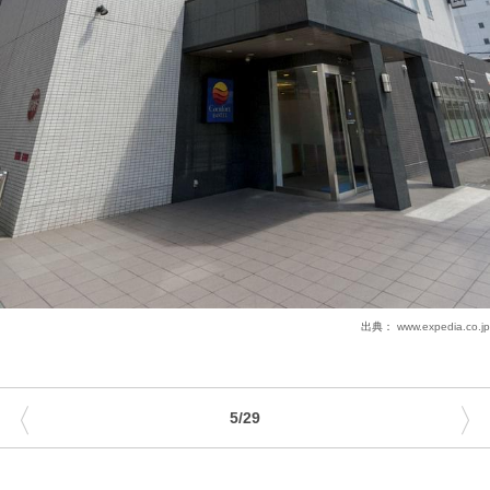
出典：
www.expedia.co.jp
〈
〉
5/29