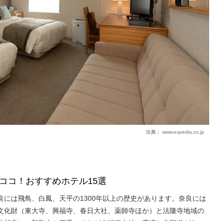
出典：
www.expedia.co.jp
ココ！おすすめホテル15選
良には飛鳥、白鳳、天平の1300年以上の歴史があります。奈良には
文化財（東大寺、興福寺、春日大社、薬師寺ほか）と法隆寺地域の