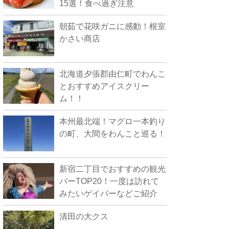
15選！食べ過ぎ注意
朝茹で花咲ガニに感動！根室
かさい商店
北海道夕張郡由仁町でわんこ
とおすすめアイスクリー
ム！！
本州最北端！マグロ一本釣り
の町、大間をわんこと巡る！
新宿二丁目でおすすめの観光
バーTOP20！一度は訪れて
みたいゲイバーなどご紹介
清田の大クス