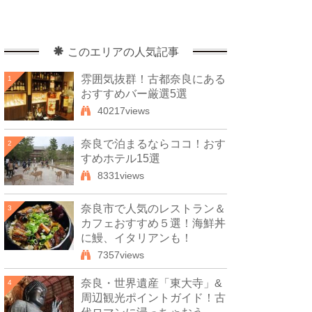
このエリアの人気記事
雰囲気抜群！古都奈良にある
1
おすすめバー厳選5選
40217views
奈良で泊まるならココ！おす
2
すめホテル15選
8331views
奈良市で人気のレストラン＆
3
カフェおすすめ５選！海鮮丼
に鰻、イタリアンも！
7357views
奈良・世界遺産「東大寺」&
4
周辺観光ポイントガイド！古