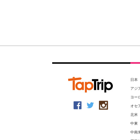
日本
アジ
ヨー
オセ
北米
中東
中南