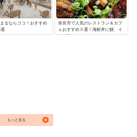
まるならココ！おすすめ
奈良市で人気のレストラン＆カフ
5選
ェおすすめ５選！海鮮丼に鰻、イ
タリアンも！
といわれる奈良には飛鳥、白
1300年以上の歴史がありま
和食やおしゃれなカフェ、名物のもちつ
には世界遺産、古都奈良の文化
きなど行きたいと思える場所が奈良県に
寺、興福寺、春日大社、薬師寺
はたくさんあります。外装やユニークな
法隆寺地域の仏教建造物（法隆
客引きなど、東京などの都市部にはなか
寺）、和歌山と三重にまたがる
なかない物で勝負をしているのも奈良県
の霊場と参詣道があり、他にも
のレストランの特色です。きっと気に入
化財があります。明日の予定は
るレストランが見つかると思いますよ。
ゆっくりくつろいで検討しまし
すすめのホテルを紹介します。
「奈良時間」を体験してくださ
もっと見る