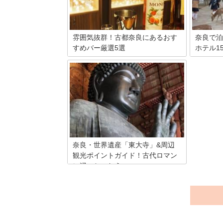
雰囲気抜群！古都奈良にあるおす
奈良で泊
すめバー厳選5選
ホテル1
世界一のバーテンダーのいるお店から奈
静寂の都
良ならではの雰囲気漂うお店まで、奈良
鳳、天平の
には意外と知られていないお洒落なBAR
す。奈良
が数多く存在します。今回は知っている
財（東大
と自慢できるオススメBARを5軒ご紹
ほか）と
介！こちらを参考にして頂き、 1人飲み
寺、法起
やデートなど様々なシチュエーションで
紀伊山地
の利用にぜひご活用下さい♪
史跡や文
ホテルで
ょう。お
奈良・世界遺産「東大寺」&周辺
悠久の時
観光ポイントガイド！古代ロマン
い。
に浸っちゃおう
古代の頃より日本の重要な拠点となって
きた奈良。仏教伝来の地として、現在ま
で様々な仏像や建築物が世界遺産として
保存されています。今回は古代のロマン
に存分に浸れる東大寺一帯の観光ポイン