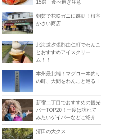
15選！食べ過ぎ注意
朝茹で花咲ガニに感動！根室
かさい商店
北海道夕張郡由仁町でわんこ
とおすすめアイスクリー
ム！！
本州最北端！マグロ一本釣り
の町、大間をわんこと巡る！
新宿二丁目でおすすめの観光
バーTOP20！一度は訪れて
みたいゲイバーなどご紹介
清田の大クス