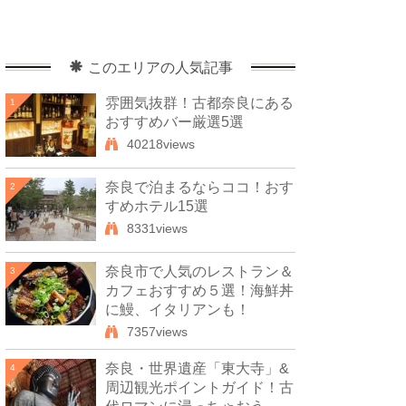
このエリアの人気記事
雰囲気抜群！古都奈良にある
1
おすすめバー厳選5選
40218views
奈良で泊まるならココ！おす
2
すめホテル15選
8331views
奈良市で人気のレストラン＆
3
カフェおすすめ５選！海鮮丼
に鰻、イタリアンも！
7357views
奈良・世界遺産「東大寺」&
4
周辺観光ポイントガイド！古