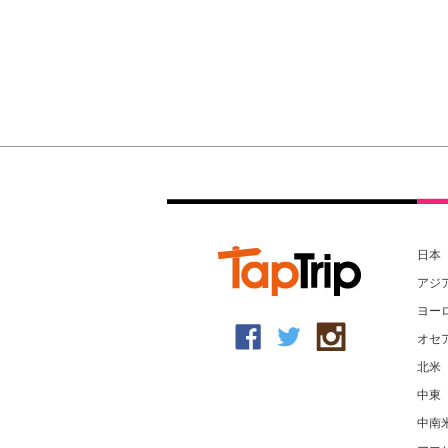
日本
アジ
ヨー
オセ
北米
中東
中南