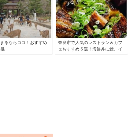
まるならココ！おすすめ
奈良市で人気のレストラン＆カフ
5選
ェおすすめ５選！海鮮丼に鰻、イ
タリアンも！
といわれる奈良には飛鳥、白
1300年以上の歴史がありま
和食やおしゃれなカフェ、名物のもちつ
には世界遺産、古都奈良の文化
きなど行きたいと思える場所が奈良県に
寺、興福寺、春日大社、薬師寺
はたくさんあります。外装やユニークな
法隆寺地域の仏教建造物（法隆
客引きなど、東京などの都市部にはなか
寺）、和歌山と三重にまたがる
なかない物で勝負をしているのも奈良県
の霊場と参詣道があり、他にも
のレストランの特色です。きっと気に入
化財があります。明日の予定は
るレストランが見つかると思いますよ。
ゆっくりくつろいで検討しまし
すすめのホテルを紹介します。
「奈良時間」を体験してくださ