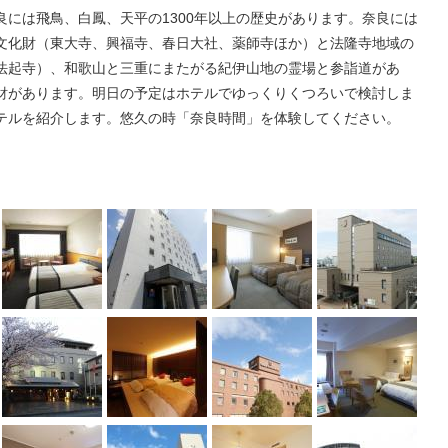
良には飛鳥、白鳳、天平の1300年以上の歴史があります。奈良には
文化財（東大寺、興福寺、春日大社、薬師寺ほか）と法隆寺地域の
法起寺）、和歌山と三重にまたがる紀伊山地の霊場と参詣道があ
財があります。明日の予定はホテルでゆっくりくつろいで検討しま
テルを紹介します。悠久の時「奈良時間」を体験してください。