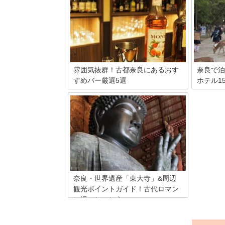
雰囲気抜群！古都奈良にあるおす
奈良で泊
すめバー厳選5選
ホテル1
世界一のバーテンダーのいるお店から奈
静寂の都
良ならではの雰囲気漂うお店まで、奈良
鳳、天平の
には意外と知られていないお洒落なBAR
す。奈良
が数多く存在します。今回は知っている
財（東大
と自慢できるオススメBARを5軒ご紹
ほか）と
介！こちらを参考にして頂き、 1人飲み
寺、法起
やデートなど様々なシチュエーションで
紀伊山地
の利用にぜひご活用下さい♪
史跡や文
ホテルで
ょう。お
奈良・世界遺産「東大寺」&周辺
悠久の時
観光ポイントガイド！古代ロマン
い。
に浸っちゃおう
古代の頃より日本の重要な拠点となって
きた奈良。仏教伝来の地として、現在ま