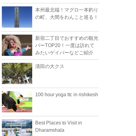
本州最北端！マグロ一本釣り
の町、大間をわんこと巡る！
新宿二丁目でおすすめの観光
バーTOP20！一度は訪れて
みたいゲイバーなどご紹介
清田の大クス
100 hour yoga ttc in rishikesh
Best Places to Visit in
Dharamshala