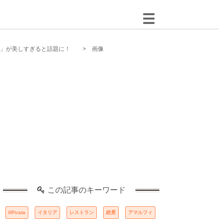
ta」が美しすぎると話題に！
画像
この記事のキーワード
IlPirata
イタリア
レストラン
絶景
アマルフィ