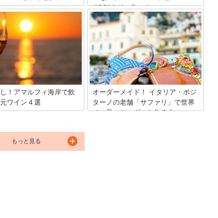
すすめのお店をご紹介します。
A’SCIULIA・Savoia -
岸を求めて世界中から大勢の
イタリアを代表するレモンの産地として
れる「アマルフィ海岸」。 世界
も有名なアマルフィ。 南イタリアの太陽
っている海岸の風景もさること
をたっぷり浴びて育ったレモンは大ぶり
透き通る青い海が広がる美しい
で肉厚。 そんなアマルフィのレモンを使
も有名。 せっかくアマルフィ一
った爽やかなジェラートは、暑い夏の観
なら、その美しいビーチを満喫
光に欠かせません! アマルフィ観光の際
はもったいない！ アマルフィや
に、ぜひ立ち寄ってほしいおすすめのジ
ノのビーチの魅力をご紹介しま
ェラート店をご紹介します。
し！アマルフィ海岸で飲
オーダーメイド！ イタリア・ポジ
元ワイン４選
ターノの老舗「サファリ」で世界
で一足のサンダルを作ろう
と降り注ぐ太陽の光を浴びて育
うから造られる、力強い味わい
アマルフィ海岸一のリゾート地 ポジター
リアのワイン。美味しい割にリ
ノ。ポジターノには、オーダーメイドの
ルな価格で楽しめることも、そ
もっと見る
サンダル屋がたくさんありますが、 その
一つです。ここでは、南イタリ
中でも老舗の「サファリ( Safari)」をご
明媚なアマルフィ海岸でぜひ堪
紹介します。
、地元の美味しいワインを４つ
す。