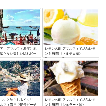
ア・アマルフィ海岸》地
レモンの町 アマルフィで絶品レモ
知らない美しい隠れビー
ンを満喫!《ドルチェ編》-
Pasticceria Pansa-
アに位置するアマルフィ海岸一
美しい海岸が続くことで有名なアマルフ
美しい小さなビーチが数多く点
ィ海岸は、イタリアを代表するレモンの
。 爽やかな風や波の音に耳を澄
産地としても有名。 レモン栽培に最適な
ら、美しいビーチで過ごす時間
海風と風通しのよい環境、そして年間を
 市内観光だけで通り過ぎるには
通して温暖な気候がこの地方独特の大き
ない！ 水着を持って出掛けたく
な香り高いレモンを生み出します。 アマ
の美しさで人気の3つの隠れビ
ルフィ一帯には、そんな美味しいレモン
案内します！
を使ったドルチェやジェラート店がたく
さん。 アマルフィに行くならぜひ味わっ
しいと称されるイタリ
レモンの町 アマルフィで絶品レモ
て欲しいこの地方独特のドルチェと、お
ルフィ海岸で絶景ビーチ
ンを満喫!《ジェラート編》-