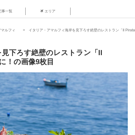
記事一覧
エリア
アマルフィ
イタリア・アマルフィ海岸を見下ろす絶壁のレストラン「Il Pira
見下ろす絶壁のレストラン「Il
題に！の画像9枚目