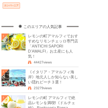
カンパ―ニア
このエリアの人気記事
レモンの町アマルフィでおす
1
すめなリモンチェッロ専門店
「ANTICHI SAPORI
D’AMALFI」お土産にも人
気！
44427views
《イタリア・アマルフィ海
2
岸》地元人しか知らない美し
い隠れビーチ３選！
23279views
レモンの町 アマルフィで絶
3
品レモンを満喫!《ドルチェ
編》-Pasticceria Pansa-