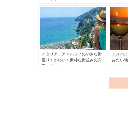
ーロ サンタ ローザ ホテル＆ス
を満喫！
パ」特集
美しい海
人々が訪
アマルフィ海岸を一望する最高の立地、
遺産にな
海と溶けあうインフィニティプール、豪
ながら、
華すぎる充実のスパなどなど… 書き出す
ビーチで
ときりがないほど充実した立地と内容を
帯に行く
兼ね備える「モナステーロ サンタ ロー
しないの
ザ ホテル＆スパ」。 一度は泊まってみ
ポジター
たい、すてきなホテルの魅力をご紹介し
す。
ます！
イタリア・アマルフィの小さな街
コスパよ
巡り！かわいく素朴な街並みの穴
みたい地
場スポット
さんさん
ったぶど
ヨーロッパの中でも、人気の観光スポッ
の南イタ
ト「アマルフィ海岸」。 そんなアマルフ
ーズナブ
ィ海岸に点在する、小さなかわいい街と
の魅力の
おすすめの観光スポットをご紹介！ 観光
アの風光
地では味わえない、一味違ったアマルフ
能したい
ィ海岸を満喫してみてくださいね♪
紹介しま