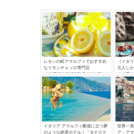
レモンの町アマルフィでおすすめ
《イタリ
なリモンチェッロ専門店
元人しか
「ANTICHI SAPORI D’AMALFI」
チ３選！
お土産にも人気！
南イタリ
帯には、
イタリアを代表する、レモンの産地とし
在します
ても知られるアマルフィ海岸。 南イタリ
ませなが
アではこのレモンを使ったお酒「リモン
は格別！
チェッロ」が有名で、食後によく飲まれ
もったい
ています。 そんな南イタリアを代表する
なる、海
お酒 リモンチェッロ。 アマルフィにあ
ーチをご
る素敵なリモンチェッロ専門店をご紹介
します。
イタリア アマルフィ断崖に立つ夢
世界一美
のような絶景ホテル！「モナステ
ア・アマ