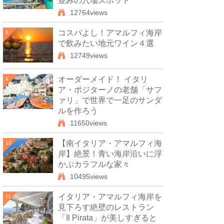
並みの穴場スポット
12764views
コスパよし！アマルフィ海岸
8
で飲みたい地元ワイン４選
12749views
オーダーメイド！ イタリ
9
ア・ポジターノの老舗「サフ
ァリ」で世界で一足のサンダ
ルを作ろう
11650views
【南イタリア・アマルフィ海
10
岸】絶景！青い海岸沿いに浮
かぶカラフルな家々
10495views
イタリア・アマルフィ海岸を
11
見下ろす絶壁のレストラン
「Il Pirata」が美しすぎると