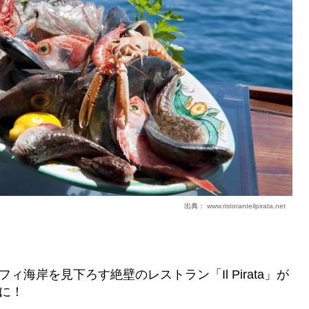
出典：
www.ristoranteilpirata.net
ィ海岸を見下ろす絶壁のレストラン「Il Pirata」が
に！