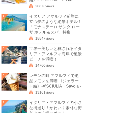
20876views
イタリア アマルフィ断崖に
4
立つ夢のような絶景ホテル！
「モナステーロ サンタ ロー
ザ ホテル＆スパ」特集
15547views
世界一美しいと称されるイタ
5
リア・アマルフィ海岸で絶景
ビーチを満喫！
14760views
レモンの町 アマルフィで絶
6
品レモンを満喫!《ジェラー
ト編》-A’SCIULIA・Savoia -
13161views
イタリア・アマルフィの小さ
7
な街巡り！かわいく素朴な街