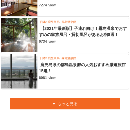
7274
view
日本
鹿児島県
霧島温泉郷
【2021年最新版】子連れ向け！霧島温泉でおす
すめの家族風呂・貸切風呂があるお宿8選！
6734
view
日本
鹿児島県
霧島温泉郷
鹿児島県の霧島温泉郷の人気おすすめ厳選旅館
15選！
6081
view
もっと見る