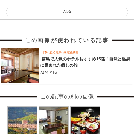
〈
〉
7/55
この画像が使われている記事
日本
鹿児島県
霧島温泉郷
霧島で人気のホテルおすすめ15選！自然と温泉
に囲まれた癒しの旅！
7274
view
この記事の別の画像