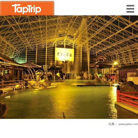
出典：
www.jalan.net