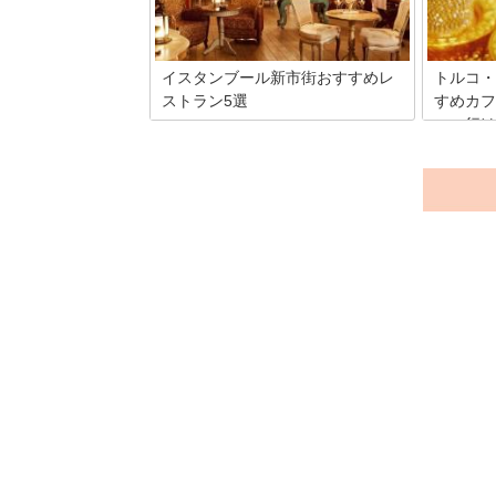
ラル通りに行ったら是非訪れたい必見ス
が、アジ
ポットをご紹介します。
い！今回
物ととも
おすすめ
イスタンブール新市街おすすめレ
トルコ・
す！
ストラン5選
すめカフ
こへ行け
イスタンブールの新市街にはオシャレな
カフェやレストランがいっぱい。今回は
トルコ・
雑誌で取り上げられるお洒落カフェや地
かせない
元の人に人気のレストランなど、おすす
ですが、
めの厳選レストラン・カフェ5選をご紹
圧倒され
介します。観光で歩き疲れたら、おしゃ
と途中で
れカフェで一息つきませんか？
んな時に
いですよ
に立ち寄
す。