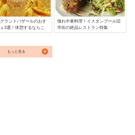
ア・サイドにも魅力がいっぱ
を楽しんで見ませんか？今回はイスタン
は様々な逸話が残る美しい建築
ブール市民にも人気のあるカドゥキョイ
に、地域別にイスタンブールの
地区をご紹介します。
観光スポットを紹介していきま
グランドバザールのおす
憧れ中東料理！イスタンブール旧
ェ3選！休憩するならこ
市街の絶品レストラン特集
！
イスタンブールに出かけたら、旧市街の
レストランがオススメ。ケバブやサチタ
イスタンブール観光には絶対欠
バなど、絶品のトルコ料理を味わえま
グランドバザールでのお買い物
す。今回は駅から近くアクセスも便利な
もっと見る
お店の数、品物の数、人の数に
オススメのレストラン4選をご紹介しま
ながら巨大な市場を歩いている
すので、是非足を運ばれてみてくださ
疲れてしまう人も多いはず。そ
い。
ちょっと休めるお店があるとい
ね。今回は買い物の途中に気軽
れるスポットを3つご紹介しま