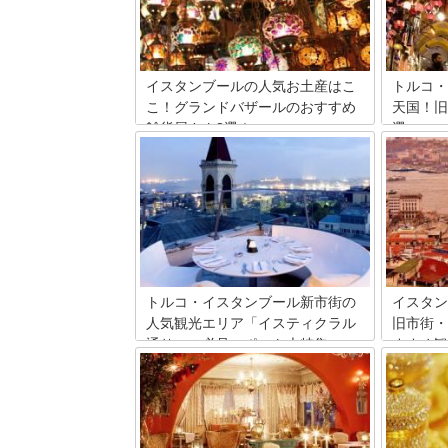
イスタンブールの人気お土産はこ
トルコ・
こ！グランドバザールのおすすめ
天国！旧
雑貨屋さん8選！
選
トルコ・イスタンブールへ旅行へ行った
西洋と東
ら絶対に訪れたい場所の一つが『グラン
惑の都市
ド・バザール』。お土産にぴったりなア
ベヤズッ
イテムが見つかるショップが所狭しと立
ンブール
ち並ぶ人気の観光スポットです。けれ
ショップ
ど、お店がありすぎていったいどこで買
回はここ
い物をしたらいいのか迷ってしまいそ
ト8店を
う・・・。そこで日本人観光客にとって
も人気のある、ショッピングにオススメ
トルコ・イスタンブール新市街の
イスタン
な厳選のお土産やさん8店を一挙ご紹介
人気観光エリア「イスティクラル
旧市街・
いたします。
通り」の必見スポット大特集
すすめ観
トルコの首都イスタンブール随一の繁華
トルコの
街と言えば、新市街にあるイスティクラ
ロッパ・
ル通り。繁華街には路面電車が走り、毎
れていま
日観光客や地元の人たちで賑わう歩行者
街・新市
天国となっています。今回はイスティク
ロッパ・