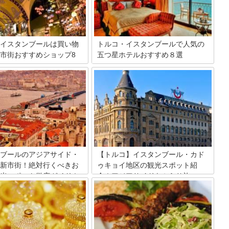
イスタンブールは買い物
トルコ・イスタンブールで人気の
市街おすすめショップ8
五つ星ホテルおすすめ８選
ヨーロッパとアジアの中間にあり、両方
の魅力をあわせもったトルコ。今回は、
洋の文化が絶妙に混ざり合う魅
イスタンブールに観光に訪れたら、一度
イスタンブール。特に旧市街の
は泊まってみたい超高級ラグジュアリー
ト&エミノニュ周辺にはイスタ
ホテルを紹介します。あの有名な小説家
で絶対に立ち寄りたいおすすめ
が泊まった老舗の五つ星ホテルや、歴史
がそこかしこに存在します。今
溢れる外観からは想像がつかないスタイ
だけはハズせない買い物スポッ
リッシュな内装のホテル、刑務所や宮殿
ご紹介したいと思います♪
を改装したホテルまであります。
ブールのアジアサイド・
【トルコ】イスタンブール・カド
新市街！絶対行くべきお
ゥキョイ地区の観光スポット紹
光スポット徹底ガイド！
介！アジアサイドをぶらり旅
中心地、イスタンブールはヨー
海に隔てられている都市イスタンブール
サイドとアジア・サイドに分か
ですが、主な観光スポットはどうしても
す。ヨーロッパサイドには旧市
ヨーロッパ側にかたよりがち。でもアジ
街があり、観光名所の多いヨー
ア側にだって魅力的な街があるんです！
サイドに人気が傾きがちです
ヨーロッパ側とはひと味違った旅の風情