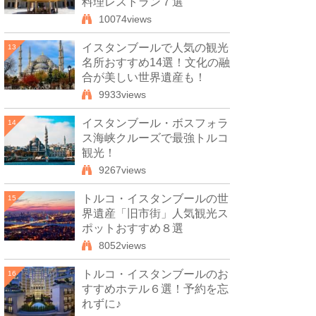
料理レストラン７選
10074views
イスタンブールで人気の観光
13
名所おすすめ14選！文化の融
合が美しい世界遺産も！
9933views
イスタンブール・ボスフォラ
14
ス海峡クルーズで最強トルコ
観光！
9267views
トルコ・イスタンブールの世
15
界遺産「旧市街」人気観光ス
ポットおすすめ８選
8052views
トルコ・イスタンブールのお
16
すすめホテル６選！予約を忘
れずに♪