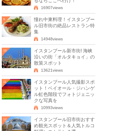
るならここへ行け！
16907views
憧れ中東料理！イスタンブー
9
ル旧市街の絶品レストラン特
集
14948views
イスタンブール新市街! 海峡
10
沿いの街「オルタキョイ」の
散策スポット
13621views
イスタンブール人気撮影スポ
11
ット！ベイオール・ジハンゲ
ル虹色階段でフォトジェニッ
クな写真を
10993views
イスタンブール旧市街おすす
12
め観光スポット＆人気トルコ