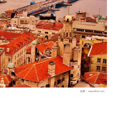
出典：
www.flickr.com