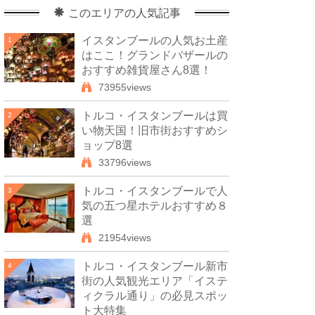
このエリアの人気記事
イスタンブールの人気お土産
1
はここ！グランドバザールの
おすすめ雑貨屋さん8選！
73955views
トルコ・イスタンブールは買
2
い物天国！旧市街おすすめシ
ョップ8選
33796views
トルコ・イスタンブールで人
3
気の五つ星ホテルおすすめ８
選
21954views
トルコ・イスタンブール新市
4
街の人気観光エリア「イステ
ィクラル通り」の必見スポッ
ト大特集