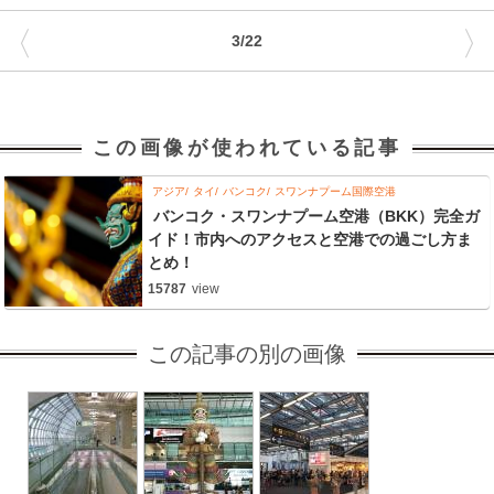
〈
〉
3/22
この画像が使われている記事
アジア
タイ
バンコク
スワンナプーム国際空港
バンコク・スワンナプーム空港（BKK）完全ガ
イド！市内へのアクセスと空港での過ごし方ま
とめ！
15787
view
この記事の別の画像