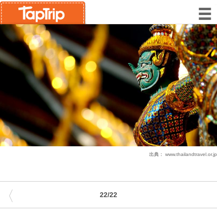
出典：
www.thailandtravel.or.jp
〈
22/22