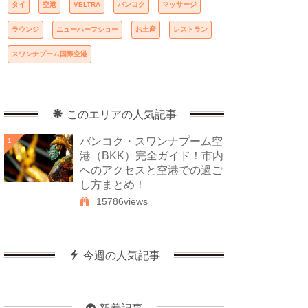
タイ
空港
VELTRA
バンコク
マッサージ
ラウンジ
ニューハーフショー
お土産
レストラン
スワンナプーム国際空港
このエリアの人気記事
バンコク・スワンナプーム空
1
港（BKK）完全ガイド！市内
へのアクセスと空港での過ご
し方まとめ！
15786views
今週の人気記事