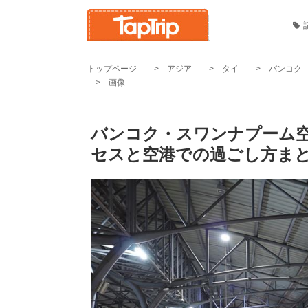
トップページ
アジア
タイ
バンコク
画像
バンコク・スワンナプーム空
セスと空港での過ごし方まと