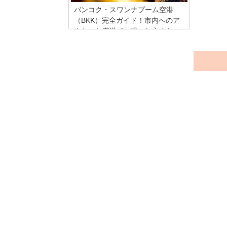
バンコク・スワンナプーム空港
（BKK）完全ガイド！市内へのア
クセスと空港での過ごし方まと
め！
バンコク・スワンナプーム空港からの市
内へのアクセス方法をご紹介。早朝でも
目的地直行可のタクシーは便利な大型も
あるというのは本当？割高でも女子旅や
一人旅に安心なリムジンタクシーの詳細
やエアポートレイルリンク、S1バスの乗
り方もご案内。スワンナプーム空港のレ
ストランやラウンジ、お土産選びで暇つ
ぶしもしましょう！