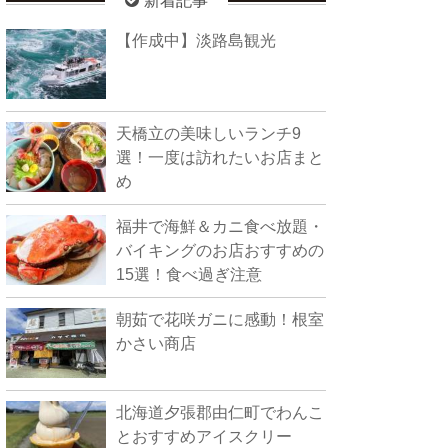
新着記事
【作成中】淡路島観光
天橋立の美味しいランチ9
選！一度は訪れたいお店まと
め
福井で海鮮＆カニ食べ放題・
バイキングのお店おすすめの
15選！食べ過ぎ注意
朝茹で花咲ガニに感動！根室
かさい商店
北海道夕張郡由仁町でわんこ
とおすすめアイスクリー