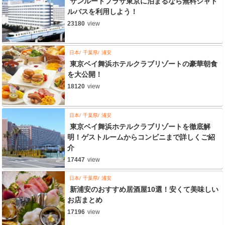
サンルートプラザ東京に泊まるなら無料シャト
ルバスを利用しよう！
23180
view
日本
千葉県
浦安
東京ベイ舞浜ホテルクラブリゾートの豪華朝食
を大公開！
18120
view
日本
千葉県
浦安
東京ベイ舞浜ホテルクラブリゾートを徹底解
明！ゲストルームからコンビニまで詳しくご紹
介
17447
view
日本
千葉県
浦安
新浦安のおすすめ居酒屋10選！安くて美味しい
お店まとめ
17196
view