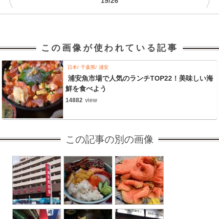
〈
〉
19/26
この画像が使われている記事
日本
千葉県
浦安
浦安魚市場で人気のランチTOP22！美味しい海
鮮を食べよう
14882
view
この記事の別の画像