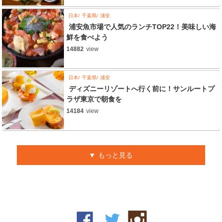
日本
千葉県
浦安
浦安魚市場で人気のランチTOP22！美味しい海
鮮を食べよう
14882
view
日本
千葉県
浦安
ディズニーリゾートへ行く前に！サンルートプ
ラザ東京で朝食を
14184
view
もっと見る