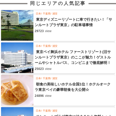
同じエリアの人気記事
日本
千葉県
浦安
東京ディズニーリゾートに車で行きたい！「サ
ンルートプラザ東京」の駐車場事情
29723
view
日本
千葉県
浦安
東京ベイ舞浜ホテル ファーストリゾート(旧サ
ンルートプラザ東京）のここが魅力！ゲストル
ームやシャトルバス、コンビニまで徹底解明！
25023
view
日本
千葉県
浦安
朝食の美味しいホテル全国1位！ホテルオーク
ラ東京ベイの豪華朝食を大公開☆
24896
view
日本
千葉県
浦安