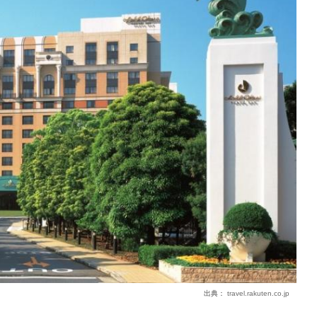
出典：
travel.rakuten.co.jp