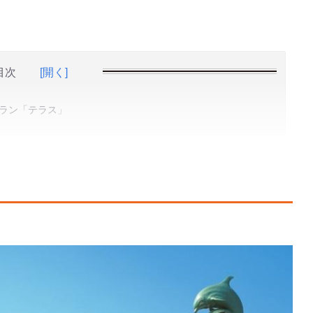
目次
[開く]
ラン「テラス」