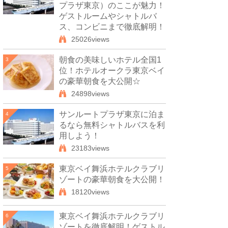
プラザ東京）のここが魅力！
ゲストルームやシャトルバ
ス、コンビニまで徹底解明！
25026views
朝食の美味しいホテル全国1
3
位！ホテルオークラ東京ベイ
の豪華朝食を大公開☆
24898views
サンルートプラザ東京に泊ま
4
るなら無料シャトルバスを利
用しよう！
23183views
東京ベイ舞浜ホテルクラブリ
5
ゾートの豪華朝食を大公開！
18120views
東京ベイ舞浜ホテルクラブリ
6
ゾートを徹底解明！ゲストル