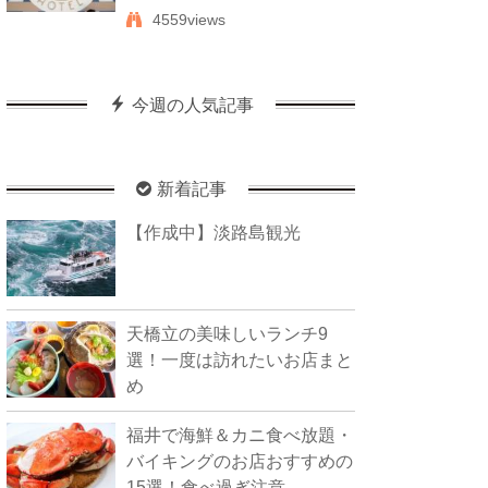
4559views
今週の人気記事
新着記事
【作成中】淡路島観光
天橋立の美味しいランチ9
選！一度は訪れたいお店まと
め
福井で海鮮＆カニ食べ放題・
バイキングのお店おすすめの
15選！食べ過ぎ注意