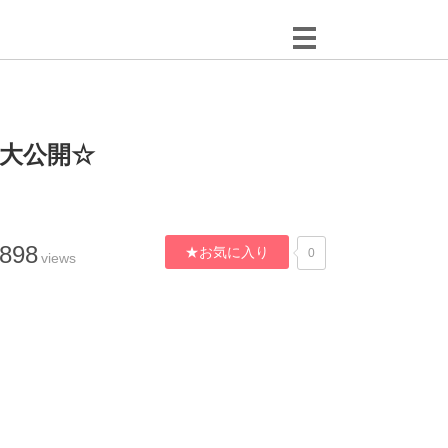
大公開☆
,898
★お気に入り
0
views