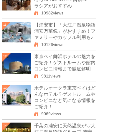
ラシアがおすすめ
10982views
【浦安市】「大江戸温泉物語
11
浦安万華鏡」がおすすめ！フ
ァミリーやカップル利用も♪
10126views
東京ベイ舞浜ホテルの魅力を
12
ご紹介！ゲストルームや館内
コンビニ情報まで徹底解明
9811views
ホテルオークラ東京ベイはど
13
んなホテル？ゲストルームや
コンビニなど気になる情報を
ご紹介！
9069views
千葉の浦安に天然温泉が♡大
14
江戸温泉物語グループ 浦安