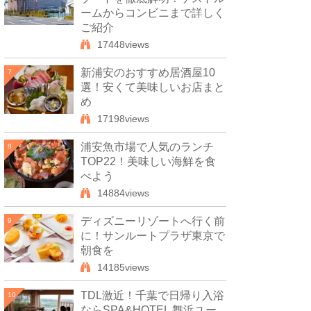
ームからコンビニまで詳しく
ご紹介
17448views
新浦安のおすすめ居酒屋10
7
選！安くて美味しいお店まと
め
17198views
浦安魚市場で人気のランチ
8
TOP22！美味しい海鮮を食
べよう
14884views
ディズニーリゾートへ行く前
9
に！サンルートプラザ東京で
朝食を
14185views
TDL激近！千葉で日帰り入浴
10
ならSPA&HOTEL 舞浜ユー