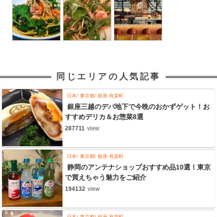
同じエリアの人気記事
日本
東京都
銀座-有楽町
銀座三越のデパ地下で今晩のおかずゲット！お
すすめデリカ＆お惣菜8選
287711
view
日本
東京都
銀座-有楽町
静岡のアンテナショップおすすめ品10選！東京
で買えちゃう魅力をご紹介
194132
view
日本
東京都
銀座-有楽町