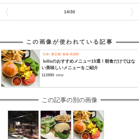
〈
〉
14/30
この画像が使われている記事
日本
東京都
銀座-有楽町
billsのおすすめメニュー15選！朝食だけではな
い美味しいメニューをご紹介
113995
view
この記事の別の画像