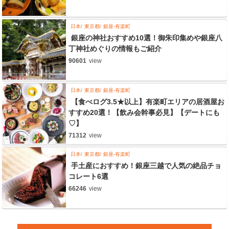
日本
東京都
銀座-有楽町
銀座の神社おすすめ10選！御朱印集めや銀座八
丁神社めぐりの情報もご紹介
90601
view
日本
東京都
銀座-有楽町
【食べログ3.5★以上】有楽町エリアの居酒屋お
すすめ20選！【飲み会幹事必見】【デートにも
♡】
71312
view
日本
東京都
銀座-有楽町
手土産におすすめ！銀座三越で人気の絶品チョ
コレート6選
66246
view