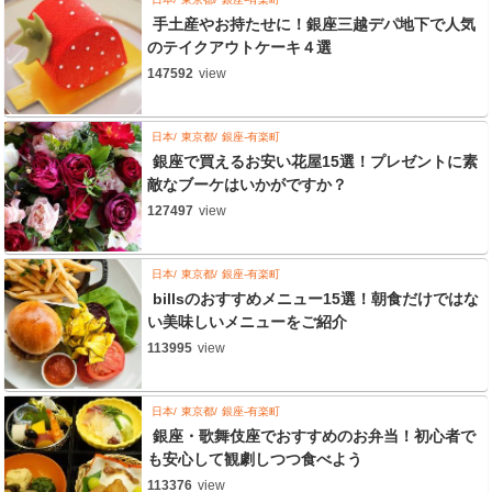
手土産やお持たせに！銀座三越デパ地下で人気
のテイクアウトケーキ４選
147592
view
日本
東京都
銀座-有楽町
銀座で買えるお安い花屋15選！プレゼントに素
敵なブーケはいかがですか？
127497
view
日本
東京都
銀座-有楽町
billsのおすすめメニュー15選！朝食だけではな
い美味しいメニューをご紹介
113995
view
日本
東京都
銀座-有楽町
銀座・歌舞伎座でおすすめのお弁当！初心者で
も安心して観劇しつつ食べよう
113376
view