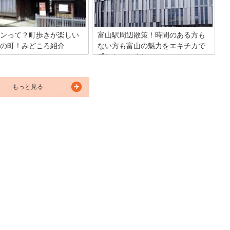
います。
ンって？町歩きが楽しい
富山駅周辺散策！時間のある方も
の町！みどころ紹介
ない方も富山の魅力をエキチカで
感じちゃいましょ♪
ンは江戸時代加賀藩前田家の城
て栄え、現在も古さと新しさが
黒部アルペンルートの行き帰りに、出張
です。北アルプスの玄関口でも
のついでに、もちろん富山駅周辺の観光
名な立山黒部アルペンルートの
もっと見る
を目指して！富山駅の徒歩圏内で楽しめ
運河がめぐる現代の顔と昔の面
るスポットをご紹介します。富山城、郷
る北前船など古の顔を併せ持っ
土博物館や世界一美しいスタバの建物、
。
天門橋から眺める立山連峰、また、ライ
トアップも必見です。歴史と近代を感じ
る風景で癒しの時間を過ごしてみません
か。