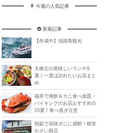
今週の人気記事
新着記事
【作成中】淡路島観光
天橋立の美味しいランチ9
選！一度は訪れたいお店まと
め
福井で海鮮＆カニ食べ放題・
バイキングのお店おすすめの
15選！食べ過ぎ注意
朝茹で花咲ガニに感動！根室
かさい商店