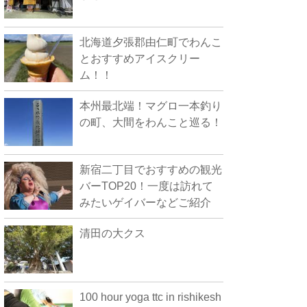
北海道夕張郡由仁町でわんこ
とおすすめアイスクリー
ム！！
本州最北端！マグロ一本釣り
の町、大間をわんこと巡る！
新宿二丁目でおすすめの観光
バーTOP20！一度は訪れて
みたいゲイバーなどご紹介
清田の大クス
100 hour yoga ttc in rishikesh