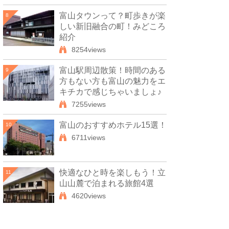
富山タウンって？町歩きが楽
8
しい新旧融合の町！みどころ
紹介
8254views
富山駅周辺散策！時間のある
9
方もない方も富山の魅力をエ
キチカで感じちゃいましょ♪
7255views
富山のおすすめホテル15選！
10
6711views
快適なひと時を楽しもう！立
11
山山麓で泊まれる旅館4選
4620views