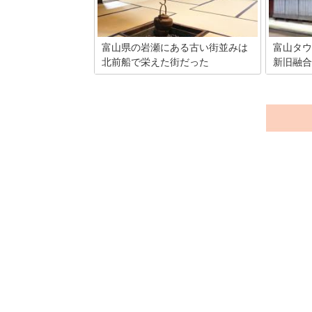
す。
その中でも特におすすめの店ばかりを10
か所厳選しました。
富山県の岩瀬にある古い街並みは
富山タウ
北前船で栄えた街だった
新旧融合
富山港の近くにある岩瀬はかつての北前
富山タウ
船で財を成し栄えた街で、今もその歴史
下町とし
を伝える数々の建造物が残されており、
交わる町
街ぐるみで古きよき時代の街並みを再現
あり、有
し、活性化を図っている。訪れるとどこ
出発点。
か懐かしい、美しい街並みに心が和みま
影を伝え
す。
ています