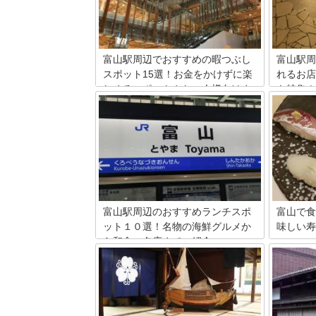
富山駅周辺でおすすめの暇つぶし
富山駅周
スポット15選！お金をかけずに楽
れるお店
しめるスポットやお一人様向けま
を特集！
で詳しくご紹介
富山県の
拠点でも
北陸新幹線（長野～金沢間）は2020年３
ならでは
月に開業５周年を迎えました。富山駅
が沢山あ
は、東京から金沢を約２時間半で結ぶ最
駅から徒
速型車両「かがやき」の停車駅であり、
山弁で「
再整備によってグッドデザイン賞を受賞
った料理
し、ますます注目を浴びています。そこ
紹介！
で今回は、立ち寄った際に便利な、富山
駅周辺の暇つぶしスポット15選を紹介し
富山駅周辺のおすすめランチスポ
富山で食
ます。
ット１０選！名物の海鮮グルメか
味しい寿
ら和食の名店までご紹介
富山県に
る富山湾
富山駅周辺のランチを案内します。富山
エビやホ
の県庁所在地で様々な鉄道のターミナル
リーズナ
となっている富山駅には、エキナカとそ
行した際
の周辺には飲食店が目白押し。数多くの
を、おす
店ではお得なランチを提供しています。