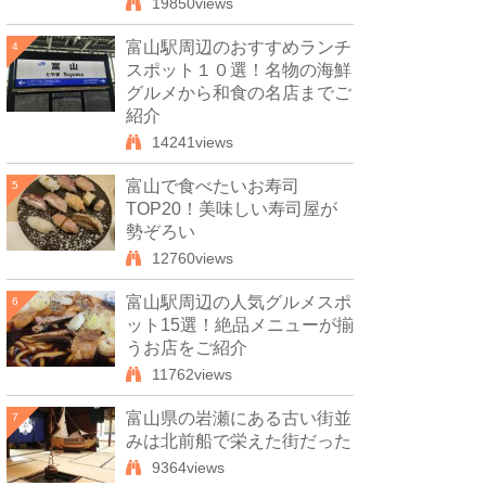
19850views
富山駅周辺のおすすめランチ
4
スポット１０選！名物の海鮮
グルメから和食の名店までご
紹介
14241views
富山で食べたいお寿司
5
TOP20！美味しい寿司屋が
勢ぞろい
12760views
富山駅周辺の人気グルメスポ
6
ット15選！絶品メニューが揃
うお店をご紹介
11762views
富山県の岩瀬にある古い街並
7
みは北前船で栄えた街だった
9364views