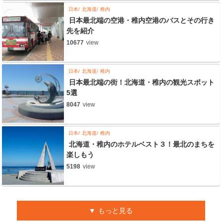
日本
北海道
稚内
日本最北端の空港・稚内空港のバスとその行き
先を紹介
10677
view
日本
北海道
稚内
日本最北端の街！北海道・稚内の観光スポット
5選
8047
view
日本
北海道
稚内
北海道・稚内のホテルベスト３！最北のまちを
楽しもう
5198
view
もっと見る