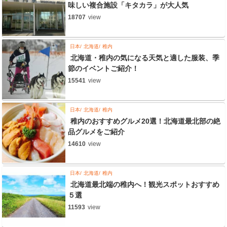
味しい複合施設「キタカラ」が大人気
18707
view
日本
北海道
稚内
北海道・稚内の気になる天気と適した服装、季
節のイベントご紹介！
15541
view
日本
北海道
稚内
稚内のおすすめグルメ20選！北海道最北部の絶
品グルメをご紹介
14610
view
日本
北海道
稚内
北海道最北端の稚内へ！観光スポットおすすめ
５選
11593
view