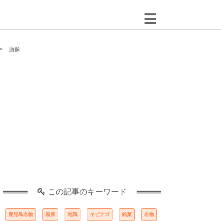
画像
この記事のキーワード
鹿児島名物
黒豚
地鶏
キビナゴ
銘菓
名物