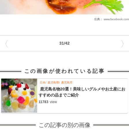
出典：
www.facebook.com
〈
〉
31/42
この画像が使われている記事
日本
鹿児島県
鹿児島市
鹿児島名物20選！美味しいグルメやお土産にお
すすめの品までご紹介
11783
view
この記事の別の画像