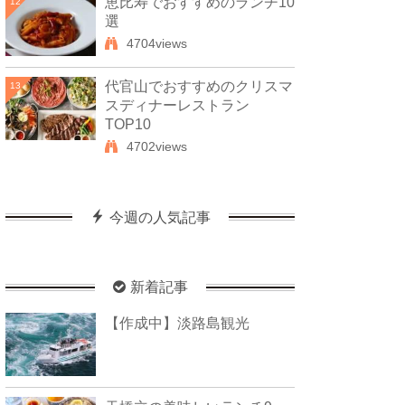
恵比寿でおすすめのランチ10
12
選
4704views
代官山でおすすめのクリスマ
13
スディナーレストラン
TOP10
4702views
今週の人気記事
新着記事
【作成中】淡路島観光