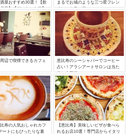
酒屋おすすめ30選！【飲
まるでお城のような三つ星フレン
必見】【デートにも♡】
チレストラン♡
リアの居酒屋で食べログの星を
恵比寿ガーデンプレイスにあるお城のよ
獲得したお店をご紹介します。
うな外観のレストラン、ジョエル・ロブ
居酒屋に安い居酒屋、デートに
ション(Joel Robuchon)をご存知でしょ
の居酒屋もたくさんあります
うか？ここは世界一（ミシュランの）星
みを見つけてくださいね。
を持つシェフと呼ばれるジョエル・ロブ
ション氏が築き上げたミシュラン三つ星
を獲得した最高級のモダンフレンチレス
トランなんです。
周辺で喫煙できるカフェ
恵比寿のシーシャバーでコーヒー
占い！アラシアートサロンは当た
ると人気!?
街の上位に毎年ランキングする
自然豊かで、近代的な建物とレ
恵比寿駅から徒歩8分ほどのところにあ
物が同居する不思議でオシャレ
る「アラシアートサロン」は、気軽に入
わせて、カフェのスタイルも変
れるカフェ＆バー。シーシャ（水たば
ています。今回は中心の恵比寿
こ）やコーヒー占いが楽しめます。その
喫煙可能なカフェを５つご紹
魅力を詳しくご紹介します。
夜カフェばかりでなく、隙間時
としても便利ですよ。どうぞお
く。
比寿の人気おしゃれカフ
【恵比寿】美味しいピザが食べら
デートにもぴったりな素
れるお店10選！専門店からイタリ