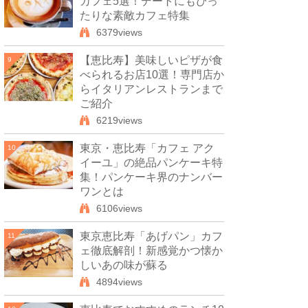
カフェ5選！デートにもぴっ
たりな素敵カフェ特集
6379views
【恵比寿】美味しいピザが食
9
べられるお店10選！専門店か
らイタリアンレストランまで
ご紹介
6219views
東京・恵比寿「カフェ アク
10
イーユ」の絶品パンケーキ特
集！パンケーキ界のナンバー
ワンとは
6106views
東京恵比寿「あげパン」カフ
11
ェ徹底解剖！新感覚かつ懐か
しいあの味が蘇る
4894views