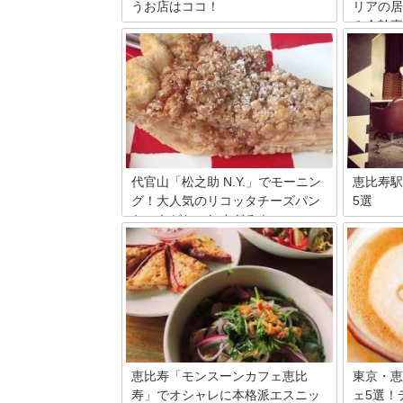
うお店はココ！
リアの居
み会幹事
日本の首都・東京。様々な人が行き交う
街は日本でも人口が1番多いことでも有
恵比寿エ
名です。そんな東京・恵比寿では芸能人
3.5以上
御用達のお店が多数存在するのです。芸
おしゃれ
能人に会いたい人も、そうでない人も今
ピッタリ
回は雰囲気バツグンの恵比寿で芸能人が
よ。お好
通うお店を厳選紹介致します！
代官山「松之助 N.Y.」でモーニン
恵比寿駅
グ！大人気のリコッタチーズパン
5選
ケーキがおいしすぎる！
住みたい
恵比寿。
代官山に来たら是非足を運んでもらいた
トロな建
い平野顕子がプロデュースするアップル
な街に合
パイとスイーツのお店。こちらのお店で
わってき
特におすすめなのはパンケーキ。朝食に
駅周辺で
ふわふわリコッタチーズパンケーキはい
介！朝・
かがでしょう？
間カフェ
見逃しな
恵比寿「モンスーンカフェ恵比
東京・恵
寿」でオシャレに本格派エスニッ
ェ5選！