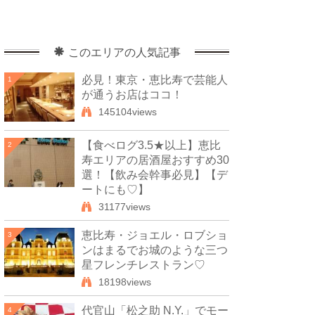
このエリアの人気記事
必見！東京・恵比寿で芸能人
1
が通うお店はココ！
145104views
【食べログ3.5★以上】恵比
2
寿エリアの居酒屋おすすめ30
選！【飲み会幹事必見】【デ
ートにも♡】
31177views
恵比寿・ジョエル・ロブショ
3
ンはまるでお城のような三つ
星フレンチレストラン♡
18198views
代官山「松之助 N.Y.」でモー
4