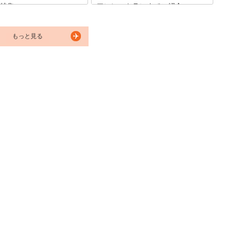
特集
アンレストランまでご紹介
な街の恵比寿には、デートに使
洗練された大人の街「恵比寿」には、美
なカフェも多く存在していま
味しいピザが食べられるお店が沢山あり
もっと見る
末に彼氏彼女と恵比寿デートをし
ます。老舗のピッツェリア、本場ナポリ
もよいかもしれませんね。 恵比
のピザが食べられるお店、おしゃれな人
ンプレイスなどおしゃれスポッ
たちで賑わう人気イタリアンの激ウマピ
、恵比寿のおしゃれカフェをご
ザ、リーズナブルなお値段で窯焼きピザ
す。
が食べられるお店など、評判のお店を10
店舗に厳選してご紹介します。