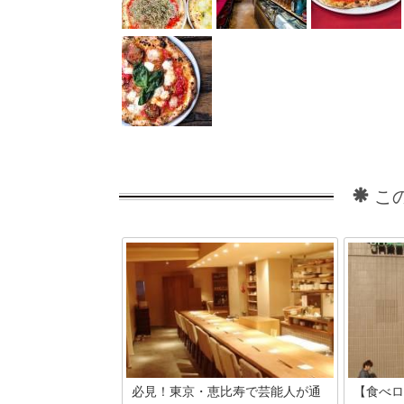
こ
必見！東京・恵比寿で芸能人が通
【食べロ