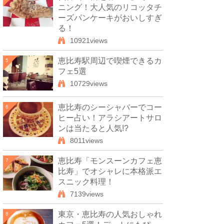
ニング！大人気のリコッタチ
ーズパンケーキがおいしすぎ
る！
10921views
恵比寿駅周辺で喫煙できるカ
5
フェ5選
10729views
恵比寿のシーシャバーでコー
6
ヒー占い！アラシアートサロ
ンは当たると人気!?
8011views
恵比寿「モンスーンカフェ恵
7
比寿」でオシャレに本格派エ
スニック料理！
7139views
東京・恵比寿の人気おしゃれ
8