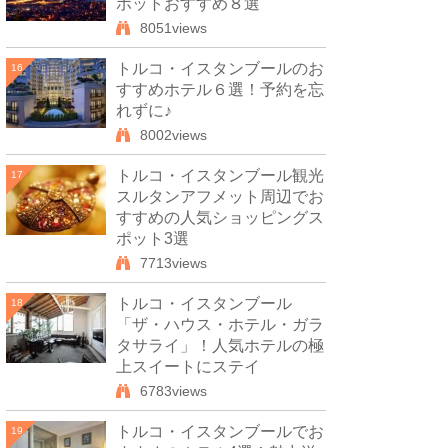
ポットおすすめ８選
8051views
トルコ・イスタンブールのお
16
すすめホテル６選！予約を忘
れずに♪
8002views
トルコ・イスタンブール観光
17
スルタンアフメット周辺でお
すすめの人気ショッピングス
ポット3選
7713views
トルコ・イスタンブール
18
「ザ・ハウス・ホテル・ガラ
タサライ」！人気ホテルの極
上スイートにステイ
6783views
トルコ・イスタンブールでお
19