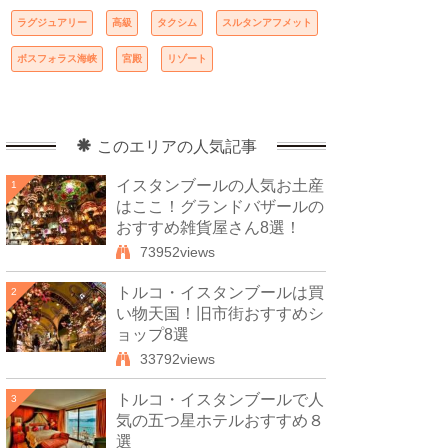
ラグジュアリー
高級
タクシム
スルタンアフメット
ボスフォラス海峡
宮殿
リゾート
このエリアの人気記事
イスタンブールの人気お土産
1
はここ！グランドバザールの
おすすめ雑貨屋さん8選！
73952views
トルコ・イスタンブールは買
2
い物天国！旧市街おすすめシ
ョップ8選
33792views
トルコ・イスタンブールで人
3
気の五つ星ホテルおすすめ８
選