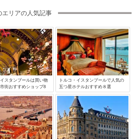
のエリアの人気記事
イスタンブールは買い物
トルコ・イスタンブールで人気の
市街おすすめショップ8
五つ星ホテルおすすめ８選
ヨーロッパとアジアの中間にあり、両方
の魅力をあわせもったトルコ。今回は、
洋の文化が絶妙に混ざり合う魅
イスタンブールに観光に訪れたら、一度
イスタンブール。特に旧市街の
は泊まってみたい超高級ラグジュアリー
ト&エミノニュ周辺にはイスタ
ホテルを紹介します。あの有名な小説家
で絶対に立ち寄りたいおすすめ
が泊まった老舗の五つ星ホテルや、歴史
がそこかしこに存在します。今
溢れる外観からは想像がつかないスタイ
だけはハズせない買い物スポッ
リッシュな内装のホテル、刑務所や宮殿
ご紹介したいと思います♪