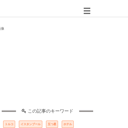
画像
この記事のキーワード
トルコ
イスタンブール
五つ星
ホテル