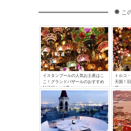
こ
イスタンブールの人気お土産はこ
トルコ・
こ！グランドバザールのおすすめ
天国！旧
雑貨屋さん8選！
選
トルコ・イスタンブールへ旅行へ行った
西洋と東
ら絶対に訪れたい場所の一つが『グラン
惑の都市
ド・バザール』。お土産にぴったりなア
ベヤズッ
イテムが見つかるショップが所狭しと立
ンブール
ち並ぶ人気の観光スポットです。けれ
ショップ
ど、お店がありすぎていったいどこで買
回はここ
い物をしたらいいのか迷ってしまいそ
ト8店を