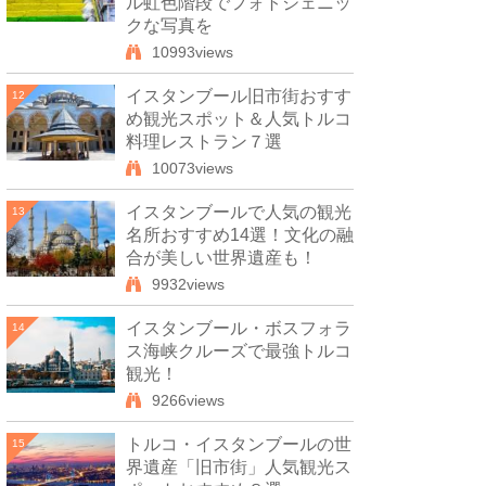
ル虹色階段でフォトジェニッ
クな写真を
10993views
イスタンブール旧市街おすす
12
め観光スポット＆人気トルコ
料理レストラン７選
10073views
イスタンブールで人気の観光
13
名所おすすめ14選！文化の融
合が美しい世界遺産も！
9932views
イスタンブール・ボスフォラ
14
ス海峡クルーズで最強トルコ
観光！
9266views
トルコ・イスタンブールの世
15
界遺産「旧市街」人気観光ス