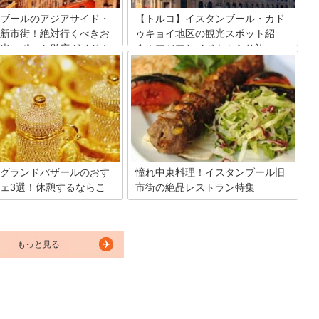
を改装したホテルまであります。
ブールのアジアサイド・
【トルコ】イスタンブール・カド
新市街！絶対行くべきお
ゥキョイ地区の観光スポット紹
光スポット徹底ガイド！
介！アジアサイドをぶらり旅
中心地、イスタンブールはヨー
海に隔てられている都市イスタンブール
サイドとアジア・サイドに分か
ですが、主な観光スポットはどうしても
す。ヨーロッパサイドには旧市
ヨーロッパ側にかたよりがち。でもアジ
街があり、観光名所の多いヨー
ア側にだって魅力的な街があるんです！
サイドに人気が傾きがちです
ヨーロッパ側とはひと味違った旅の風情
ア・サイドにも魅力がいっぱ
を楽しんで見ませんか？今回はイスタン
は様々な逸話が残る美しい建築
ブール市民にも人気のあるカドゥキョイ
に、地域別にイスタンブールの
地区をご紹介します。
観光スポットを紹介していきま
グランドバザールのおす
憧れ中東料理！イスタンブール旧
ェ3選！休憩するならこ
市街の絶品レストラン特集
！
イスタンブールに出かけたら、旧市街の
レストランがオススメ。ケバブやサチタ
イスタンブール観光には絶対欠
バなど、絶品のトルコ料理を味わえま
グランドバザールでのお買い物
す。今回は駅から近くアクセスも便利な
もっと見る
お店の数、品物の数、人の数に
オススメのレストラン4選をご紹介しま
ながら巨大な市場を歩いている
すので、是非足を運ばれてみてくださ
疲れてしまう人も多いはず。そ
い。
ちょっと休めるお店があるとい
ね。今回は買い物の途中に気軽
れるスポットを3つご紹介しま