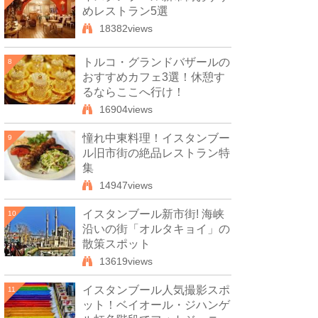
めレストラン5選
18382views
トルコ・グランドバザールの
8
おすすめカフェ3選！休憩す
るならここへ行け！
16904views
憧れ中東料理！イスタンブー
9
ル旧市街の絶品レストラン特
集
14947views
イスタンブール新市街! 海峡
10
沿いの街「オルタキョイ」の
散策スポット
13619views
イスタンブール人気撮影スポ
11
ット！ベイオール・ジハンゲ