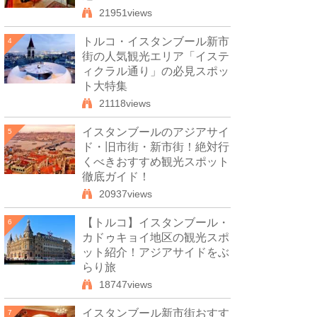
21951views
トルコ・イスタンブール新市
4
街の人気観光エリア「イステ
ィクラル通り」の必見スポッ
ト大特集
21118views
イスタンブールのアジアサイ
5
ド・旧市街・新市街！絶対行
くべきおすすめ観光スポット
徹底ガイド！
20937views
【トルコ】イスタンブール・
6
カドゥキョイ地区の観光スポ
ット紹介！アジアサイドをぶ
らり旅
18747views
イスタンブール新市街おすす
7