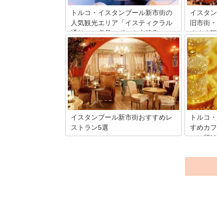
う・・・。そこで日本人観光客にとって
も人気のある、ショッピングにオススメ
トルコ・イスタンブール新市街の
イスタン
な厳選のお土産やさん8店を一挙ご紹介
人気観光エリア「イスティクラル
旧市街・
いたします。
通り」の必見スポット大特集
すすめ観
トルコの首都イスタンブール随一の繁華
トルコの
街と言えば、新市街にあるイスティクラ
ロッパ・
ル通り。繁華街には路面電車が走り、毎
れていま
日観光客や地元の人たちで賑わう歩行者
街・新市
天国となっています。今回はイスティク
ロッパ・
ラル通りに行ったら是非訪れたい必見ス
が、アジ
ポットをご紹介します。
い！今回
物ととも
おすすめ
イスタンブール新市街おすすめレ
トルコ・
す！
ストラン5選
すめカフ
こへ行け
イスタンブールの新市街にはオシャレな
カフェやレストランがいっぱい。今回は
トルコ・
雑誌で取り上げられるお洒落カフェや地
かせない
元の人に人気のレストランなど、おすす
ですが、
めの厳選レストラン・カフェ5選をご紹
圧倒され
介します。観光で歩き疲れたら、おしゃ
と途中で
れカフェで一息つきませんか？
んな時に
いですよ
に立ち寄