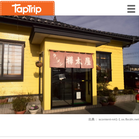
出典：
scontent-nrt1-1.xx.fbcdn.net