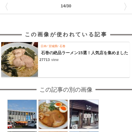
〈
〉
14/30
この画像が使われている記事
日本
宮城県
石巻
石巻の絶品ラーメン15選！人気店を集めました
27713
view
この記事の別の画像