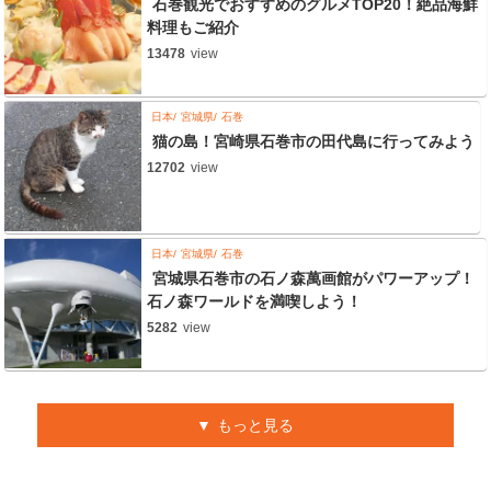
石巻観光でおすすめのグルメTOP20！絶品海鮮
料理もご紹介
13478
view
日本
宮城県
石巻
猫の島！宮崎県石巻市の田代島に行ってみよう
12702
view
日本
宮城県
石巻
宮城県石巻市の石ノ森萬画館がパワーアップ！
石ノ森ワールドを満喫しよう！
5282
view
もっと見る