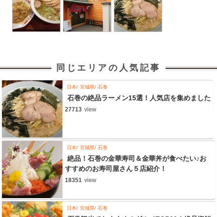
同じエリアの人気記事
日本
宮城県
石巻
石巻の絶品ラーメン15選！人気店を集めました
27713
view
日本
宮城県
石巻
絶品！石巻の金華寿司＆金華丼が食べたい♪お
すすめのお寿司屋さん５店紹介！
18351
view
日本
宮城県
石巻