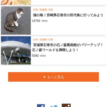
日本
宮城県
石巻
猫の島！宮崎県石巻市の田代島に行ってみよう
12702
view
日本
宮城県
石巻
宮城県石巻市の石ノ森萬画館がパワーアップ！
石ノ森ワールドを満喫しよう！
5282
view
もっと見る