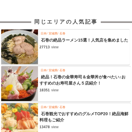
同じエリアの人気記事
日本
宮城県
石巻
石巻の絶品ラーメン15選！人気店を集めました
27713
view
日本
宮城県
石巻
絶品！石巻の金華寿司＆金華丼が食べたい♪お
すすめのお寿司屋さん５店紹介！
18351
view
日本
宮城県
石巻
石巻観光でおすすめのグルメTOP20！絶品海鮮
料理もご紹介
13478
view