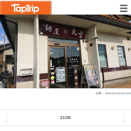
出典：
www.facebook.com
〈
〉
21/30