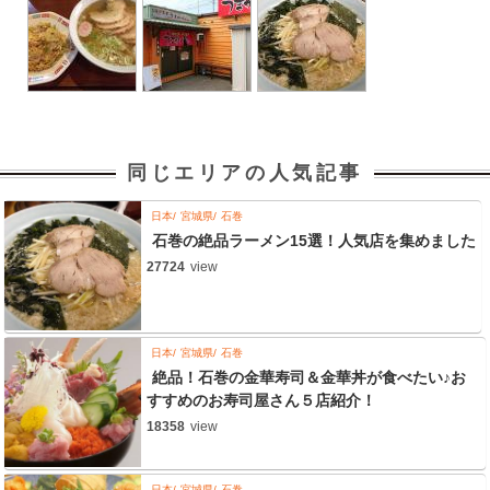
同じエリアの人気記事
日本
宮城県
石巻
石巻の絶品ラーメン15選！人気店を集めました
27724
view
日本
宮城県
石巻
絶品！石巻の金華寿司＆金華丼が食べたい♪お
すすめのお寿司屋さん５店紹介！
18358
view
日本
宮城県
石巻