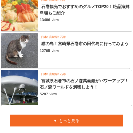
石巻観光でおすすめのグルメTOP20！絶品海鮮
料理もご紹介
13486
view
日本
宮城県
石巻
猫の島！宮崎県石巻市の田代島に行ってみよう
12705
view
日本
宮城県
石巻
宮城県石巻市の石ノ森萬画館がパワーアップ！
石ノ森ワールドを満喫しよう！
5287
view
もっと見る