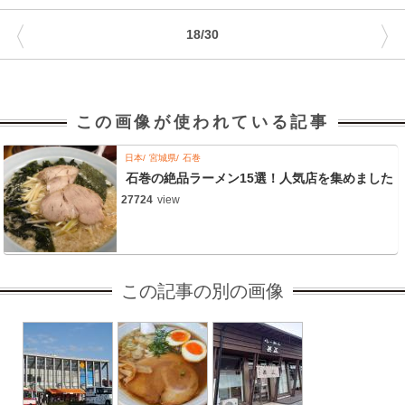
〈
〉
18/30
この画像が使われている記事
日本
宮城県
石巻
石巻の絶品ラーメン15選！人気店を集めました
27724
view
この記事の別の画像