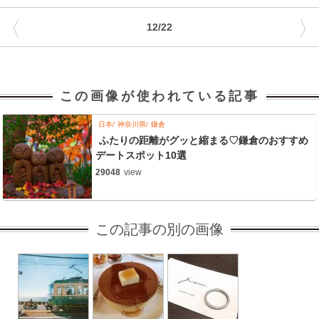
〈
〉
12/22
この画像が使われている記事
日本
神奈川県
鎌倉
ふたりの距離がグッと縮まる♡鎌倉のおすすめ
デートスポット10選
29048
view
この記事の別の画像