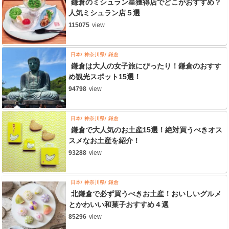
鎌倉のミシュラン星獲得店でどこがおすすめ？
人気ミシュラン店５選
115075
view
日本
神奈川県
鎌倉
鎌倉は大人の女子旅にぴったり！鎌倉のおすす
め観光スポット15選！
94798
view
日本
神奈川県
鎌倉
鎌倉で大人気のお土産15選！絶対買うべきオス
スメなお土産を紹介！
93288
view
日本
神奈川県
鎌倉
北鎌倉で必ず買うべきお土産！おいしいグルメ
とかわいい和菓子おすすめ４選
85296
view