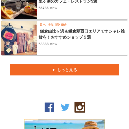
里ヶ浜のカフェ・レストラン5選
56786
view
日本
神奈川県
鎌倉
鎌倉由比ヶ浜＆鎌倉駅西口エリアでオシャレ雑
貨を！おすすめショップ５選
53388
view
もっと見る