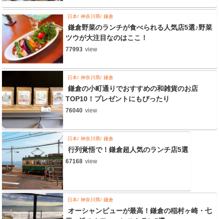
日本
神奈川県
鎌倉
鎌倉野菜のランチが食べられる人気店5選♪野菜
ツウが大注目なのはここ！
77993
view
日本
神奈川県
鎌倉
鎌倉の小町通りでおすすめの和雑貨のお店
TOP10！プレゼントにもぴったり
76040
view
日本
神奈川県
鎌倉
行列覚悟で！鎌倉超人気のランチ店5選
67168
view
日本
神奈川県
鎌倉
オーシャンビューが最高！鎌倉の稲村ヶ崎・七