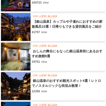
104723
view
日本
山形県
銀山温泉
【銀山温泉】カップルや子連れにおすすめの家
族風呂10選！日帰りもできる貸切風呂をご紹介
41757
view
日本
山形県
銀山温泉
おしんの舞台にもなった銀山温泉街にあるおす
すめ旅館8選
19751
view
日本
山形県
銀山温泉
銀山温泉のおすすめ観光スポット4選！レトロ
でノスタルジックな街並み散策！
12350
view
日本
山形県
銀山温泉