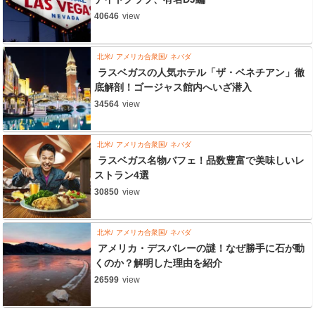
40646
view
北米
アメリカ合衆国
ネバダ
ラスベガスの人気ホテル「ザ・ベネチアン」徹
底解剖！ゴージャス館内へいざ潜入
34564
view
北米
アメリカ合衆国
ネバダ
ラスベガス名物バフェ！品数豊富で美味しいレ
ストラン4選
30850
view
北米
アメリカ合衆国
ネバダ
アメリカ・デスバレーの謎！なぜ勝手に石が動
くのか？解明した理由を紹介
26599
view