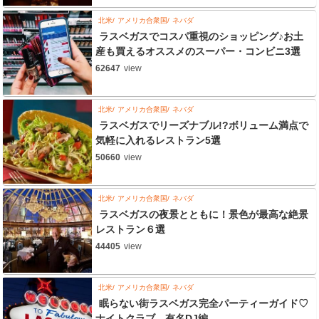
北米
アメリカ合衆国
ネバダ
ラスベガスでコスパ重視のショッピング♪お土
産も買えるオススメのスーパー・コンビニ3選
62647
view
北米
アメリカ合衆国
ネバダ
ラスベガスでリーズナブル!?ボリューム満点で
気軽に入れるレストラン5選
50660
view
北米
アメリカ合衆国
ネバダ
ラスベガスの夜景とともに！景色が最高な絶景
レストラン６選
44405
view
北米
アメリカ合衆国
ネバダ
眠らない街ラスベガス完全パーティーガイド♡
ナイトクラブ、有名DJ編