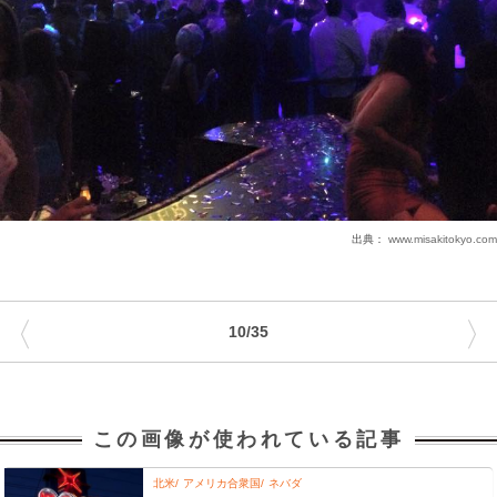
出典：
www.misakitokyo.com
〈
〉
10/35
この画像が使われている記事
北米
アメリカ合衆国
ネバダ