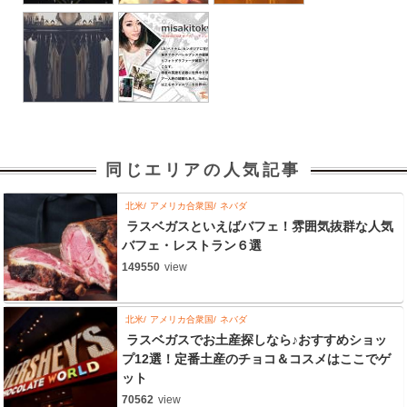
同じエリアの人気記事
北米
アメリカ合衆国
ネバダ
ラスベガスといえばバフェ！雰囲気抜群な人気
バフェ・レストラン６選
149550
view
北米
アメリカ合衆国
ネバダ
ラスベガスでお土産探しなら♪おすすめショッ
プ12選！定番土産のチョコ＆コスメはここでゲ
ット
70562
view