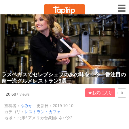
ラスベガスでセレブシェフのあの味を！今一番注目の
超一流グルメレストラン5選
★お気に入り
0
20,687
views
投稿者：
ゆみか
更新日：2019.10.10
カテゴリ：
レストラン・カフェ
地域： 北米/ アメリカ合衆国/ ネバダ/