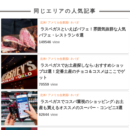
同じエリアの人気記事
北米
アメリカ合衆国
ネバダ
ラスベガスといえばバフェ！雰囲気抜群な人気
バフェ・レストラン６選
149546
view
北米
アメリカ合衆国
ネバダ
ラスベガスでお土産探しなら♪おすすめショッ
プ12選！定番土産のチョコ＆コスメはここでゲ
ット
70559
view
北米
アメリカ合衆国
ネバダ
ラスベガスでコスパ重視のショッピング♪お土
産も買えるオススメのスーパー・コンビニ3選
62644
view