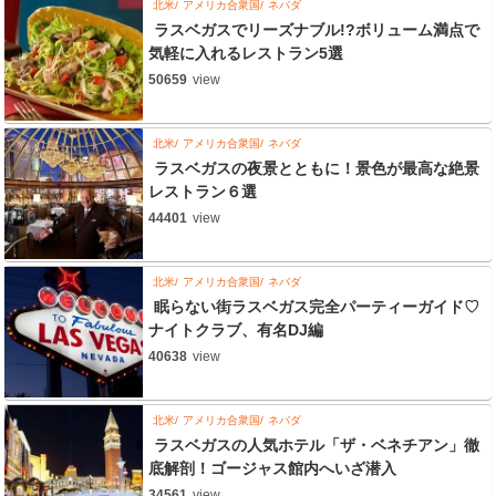
北米
アメリカ合衆国
ネバダ
ラスベガスでリーズナブル!?ボリューム満点で
気軽に入れるレストラン5選
50659
view
北米
アメリカ合衆国
ネバダ
ラスベガスの夜景とともに！景色が最高な絶景
レストラン６選
44401
view
北米
アメリカ合衆国
ネバダ
眠らない街ラスベガス完全パーティーガイド♡
ナイトクラブ、有名DJ編
40638
view
北米
アメリカ合衆国
ネバダ
ラスベガスの人気ホテル「ザ・ベネチアン」徹
底解剖！ゴージャス館内へいざ潜入
34561
view