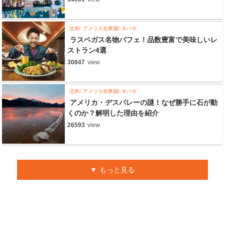
北米
アメリカ合衆国
ネバダ
ラスベガス名物バフェ！品数豊富で美味しいレ
ストラン4選
30847
view
北米
アメリカ合衆国
ネバダ
アメリカ・デスバレーの謎！なぜ勝手に石が動
くのか？解明した理由を紹介
26593
view
もっと見る