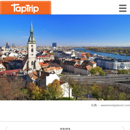
出典：
www.lonelyplanet.com
22/23