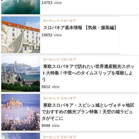
14703
view
ヨーロッパ
スロバキア
スロバキア基本情報 【気候・服装編】
10652
view
ヨーロッパ
スロバキア
東欧スロバキアで訪れたい世界遺産観光スポッ
ト大特集！中世へのタイムスリップを堪能しよ
う
9812
view
ヨーロッパ
スロバキア
東欧スロバキア・スピシュ城とレヴォチャ地区
でおすすめの観光プラン特集！天空の城ラピュ
タがそこに
8098
view
ヨーロッパ
スロバキア