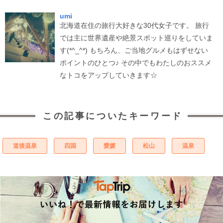
umi
北海道在住の旅行大好きな30代女子です。 旅行
では主に世界遺産や絶景スポット巡りをしていま
す(*^_^*) もちろん、ご当地グルメもはずせない
ポイントのひとつ♪ その中でもわたしのおススメ
なトコをアップしていきます☆
この記事についたキーワード
道後温泉
四国
愛媛
松山
温泉