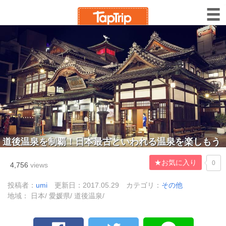
道後温泉を制覇！日本最古といわれる温泉を楽しもう
★お気に入り
0
4,756
views
投稿者：
umi
更新日：2017.05.29
カテゴリ：
その他
地域： 日本/ 愛媛県/ 道後温泉/