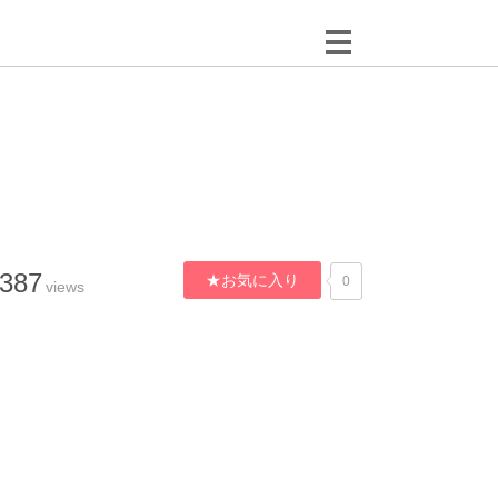
,387
★お気に入り
0
views