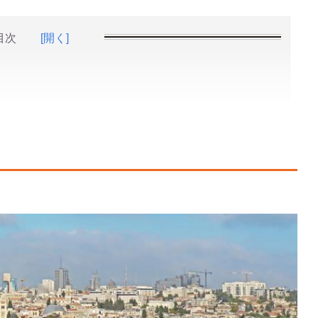
目次
[開く]