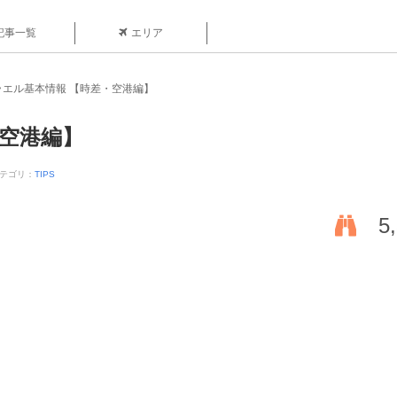
記事一覧
エリア
ラエル基本情報 【時差・空港編】
・空港編】
テゴリ：
TIPS
5