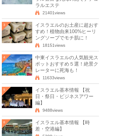
ラルエステ
21401views
イスラエルのお土産に超おす
3
すめ！植物由来100%ヒーリ
ングソープでモチ肌に！
18151views
中東イスラエルの人気観光ス
4
ポットおすすめ５選！絶景ク
レーターに死海も！
11633views
イスラエル基本情報 【祝
5
日・祭日・ビジネスアワー
編】
9488views
イスラエル基本情報 【時
6
差・空港編】