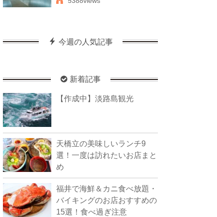
5388views
今週の人気記事
新着記事
【作成中】淡路島観光
天橋立の美味しいランチ9
選！一度は訪れたいお店まと
め
福井で海鮮＆カニ食べ放題・
バイキングのお店おすすめの
15選！食べ過ぎ注意