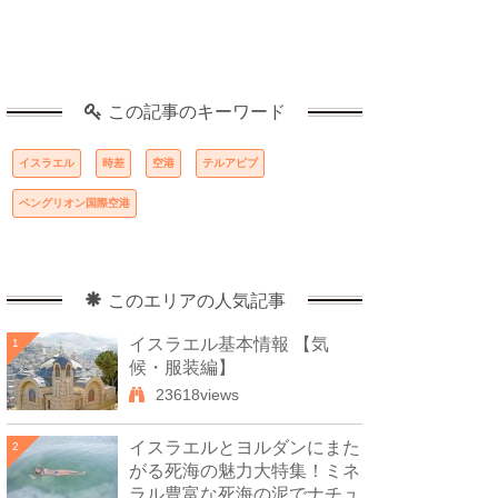
この記事のキーワード
イスラエル
時差
空港
テルアビブ
ベングリオン国際空港
このエリアの人気記事
イスラエル基本情報 【気
1
候・服装編】
23618views
イスラエルとヨルダンにまた
2
がる死海の魅力大特集！ミネ
ラル豊富な死海の泥でナチュ