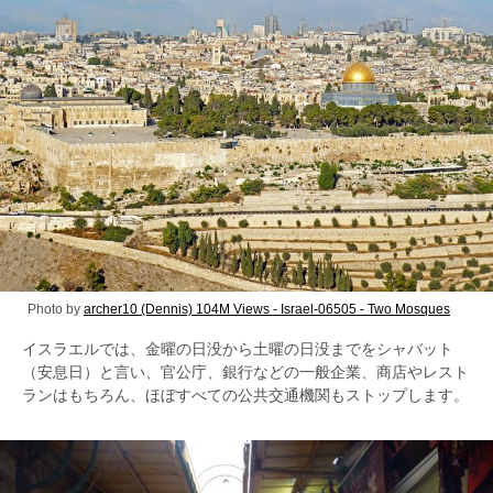
Photo by
archer10 (Dennis) 104M Views - Israel-06505 - Two Mosques
イスラエルでは、金曜の日没から土曜の日没までをシャバット
（安息日）と言い、官公庁、銀行などの一般企業、商店やレスト
ランはもちろん、ほぼすべての公共交通機関もストップします。