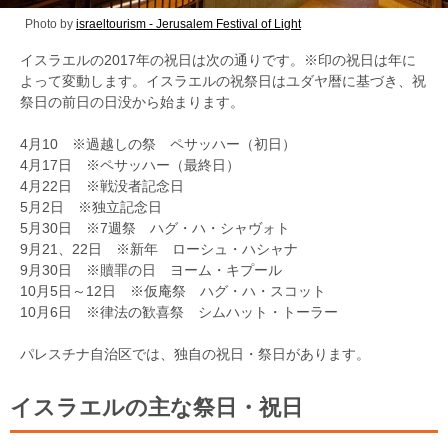
Photo by
israeltourism - Jerusalem Festival of Light
イスラエルの2017年の祝日は次の通りです。※印の祝日は年に
よって変動します。イスラエルの祝祭日はユダヤ暦に基づき、祝
祭日の前日の日没から始まります。
4月10 ※過越しの祭 ペサッハー（初日）
4月17日 ※ペサッハー（最終日）
4月22日 ※戦没者記念日
5月2日 ※独立記念日
5月30日 ※7週祭 ハグ・ハ・シャヴォト
9月21、22日 ※新年 ローシュ・ハシャナ
9月30日 ※贖罪の日 ヨーム・キプール
10月5日～12日 ※仮庵祭 ハグ・ハ・スコット
10月6日 ※律法の歓喜祭 シムハット・トーラー
パレスチナ自治区では、独自の祝日・祭日があります。
イスラエルの主な祭日・祝日