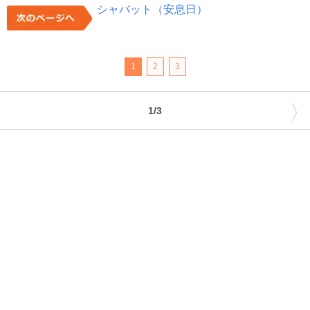
シャバット（安息日）
1
2
3
〉
1/3