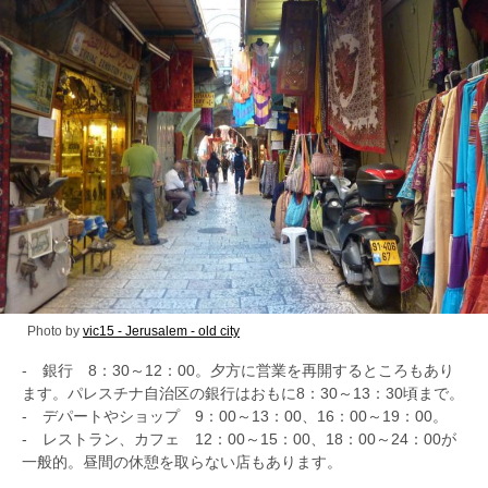
Photo by
vic15 - Jerusalem - old city
‐ 銀行 8：30～12：00。夕方に営業を再開するところもあり
ます。パレスチナ自治区の銀行はおもに8：30～13：30頃まで。
‐ デパートやショップ 9：00～13：00、16：00～19：00。
‐ レストラン、カフェ 12：00～15：00、18：00～24：00が
一般的。昼間の休憩を取らない店もあります。