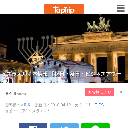
イスラエル基本情報 【祝日・祭日・ビジネスアワー
編】
★お気に入り
0
9,488
views
投稿者：
MINK
更新日：2018.04.12
カテゴリ：
TIPS
地域： 中東/ イスラエル/