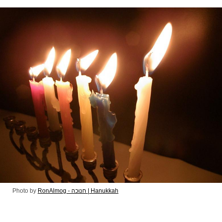
Photo by
RonAlmog - חנוכה | Hanukkah