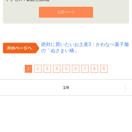
公式ページ
絶対に買いたいお土産3：かわなべ菓子舗
の「ぬさまい橋」
1
2
3
4
5
6
7
8
9
〉
1/9