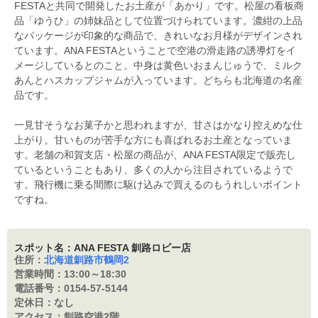
FESTAと共同で開発したお土産が「あかり」です。松屋の看板商
品「ゆうひ」の姉妹品として位置づけられています。濃紺の上品
なパッケージが印象的な商品で、きれいなお月様がデザインされ
ています。ANA FESTAということで空港の滑走路の誘導灯をイ
メージしているとのこと。中身は黄色いおまんじゅうで、ミルク
あんとハスカップジャムが入っています。どちらも北海道の名産
品です。
一見甘そうなお菓子かと思われますが、甘さはかなり控えめな仕
上がり。甘いものが苦手な方にも喜ばれるお土産となっていま
す。老舗の和賀支店・松屋の商品が、ANA FESTA限定で販売し
ているということもあり、多くの人から注目されているようで
す。飛行機に乗る間際に駆け込みで買えるのもうれしいポイント
ですね。
スポット名：ANA FESTA 釧路ロビー店
住所：
北海道釧路市鶴岡2
営業時間：
13:00～18:30
電話番号：
0154-57-5144
定休日：
なし
アクセス：
釧路空港2階