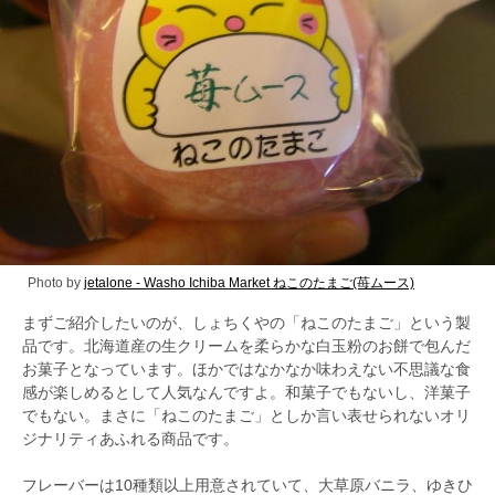
Photo by
jetalone - Washo Ichiba Market ねこのたまご(苺ムース)
まずご紹介したいのが、しょちくやの「ねこのたまご」という製
品です。北海道産の生クリームを柔らかな白玉粉のお餅で包んだ
お菓子となっています。ほかではなかなか味わえない不思議な食
感が楽しめるとして人気なんですよ。和菓子でもないし、洋菓子
でもない。まさに「ねこのたまご」としか言い表せられないオリ
ジナリティあふれる商品です。
フレーバーは10種類以上用意されていて、大草原バニラ、ゆきひ