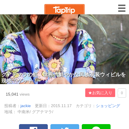
グアテマラの虹、世界一鮮やかな民族衣装ウィピルを
現地でゲット！
★お気に入り
0
15,041
views
投稿者：
jackie
更新日：2015.11.17
カテゴリ：
ショッピング
地域： 中南米/ グアテマラ/