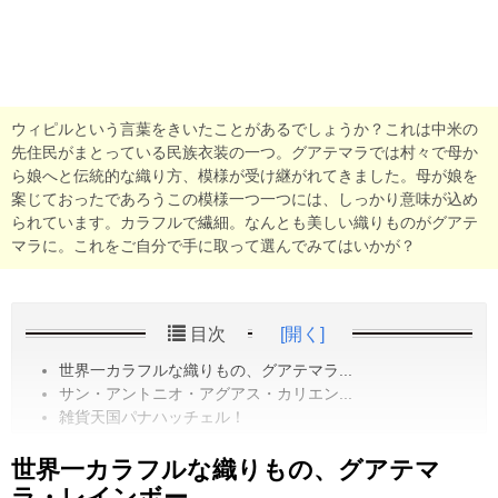
ウィピルという言葉をきいたことがあるでしょうか？これは中米の
先住民がまとっている民族衣装の一つ。グアテマラでは村々で母か
ら娘へと伝統的な織り方、模様が受け継がれてきました。母が娘を
案じておったであろうこの模様一つ一つには、しっかり意味が込め
られています。カラフルで繊細。なんとも美しい織りものがグアテ
マラに。これをご自分で手に取って選んでみてはいかが？
目次
[開く]
世界一カラフルな織りもの、グアテマラ...
サン・アントニオ・アグアス・カリエン...
雑貨天国パナハッチェル！
世界一カラフルな織りもの、グアテマ
ラ・レインボー