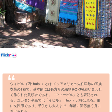
ウィピル（西: huipil）とは メソアメリカの先住民族の民族
衣装の1種で、基本的には長方形の織物を2~3枚縫い合わせ
て作られた貫頭衣である。「ウィーピル」とも表記され
る。ユカタン半島では「イピル」（hipil）と呼ばれる。主
に女性用であり、子供から大人まで、年齢に関係無く身に
着けられる。