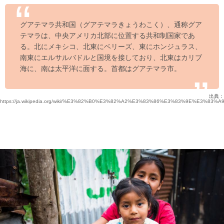
グアテマラ共和国（グアテマラきょうわこく）、通称グア
テマラは、中央アメリカ北部に位置する共和制国家であ
る。北にメキシコ、北東にベリーズ、東にホンジュラス、
南東にエルサルバドルと国境を接しており、北東はカリブ
海に、南は太平洋に面する。首都はグアテマラ市。
出典：
https://ja.wikipedia.org/wiki/%E3%82%B0%E3%82%A2%E3%83%86%E3%83%9E%E3%83%A