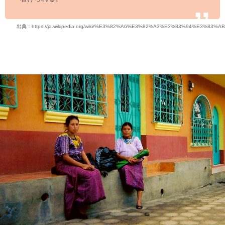
出典：
https://ja.wikipedia.org/wiki/%E3%82%A6%E3%82%A3%E3%83%94%E3%83%AB