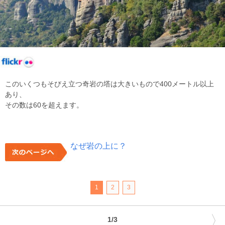
このいくつもそびえ立つ奇岩の塔は大きいもので400メートル以上
あり、
その数は60を超えます。
なぜ岩の上に？
1
2
3
〉
1/3