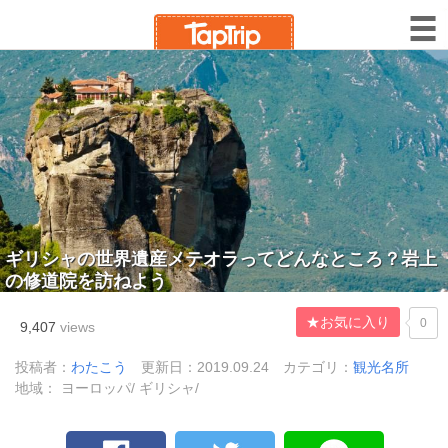
ギリシャの世界遺産メテオラってどんなところ？岩上
の修道院を訪ねよう
★お気に入り
0
9,407
views
投稿者：
わたこう
更新日：2019.09.24
カテゴリ：
観光名所
地域： ヨーロッパ/ ギリシャ/