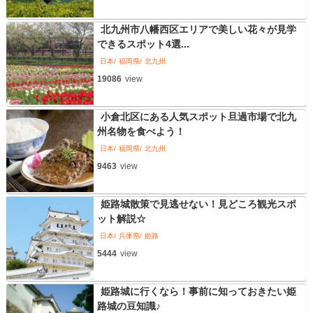
北九州市八幡西区エリアで美しい花々が見学
できるスポット4選...
日本
福岡県
北九州
19086
view
小倉北区にある人気スポット旦過市場で北九
州名物を食べよう！
日本
福岡県
北九州
9463
view
姫路城散策で見逃せない！見どころ観光スポ
ット解説☆
日本
兵庫県
姫路
5444
view
姫路城に行くなら！事前に知っておきたい姫
路城の豆知識♪