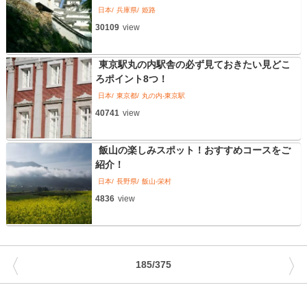
日本
兵庫県
姫路
30109
view
東京駅丸の内駅舎の必ず見ておきたい見どこ
ろポイント8つ！
日本
東京都
丸の内-東京駅
40741
view
飯山の楽しみスポット！おすすめコースをご
紹介！
日本
長野県
飯山-栄村
4836
view
〈
〉
185/375