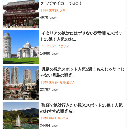
クしてマイカーでGO！
日本
東京都
浅草
4070
view
イタリアの絶対にはずせない定番観光スポッ
ト15選！人気のお...
ヨーロッパ
イタリア
14990
view
月島の観光スポット人気5選！もんじゃだけじ
ゃない月島の観光...
日本
東京都
月島-勝どき
23797
view
強羅で絶対行きたい観光スポット15選！人気
のおすすめ観光名...
日本
神奈川県
強羅
34464
view