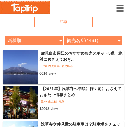
記事
鹿児島市周辺のおすすめ観光スポット5選 絶
対におさえておき...
日本
鹿児島県
鹿児島市
6616
view
【2021年】浅草寺へ初詣に行く前におさえて
おきたい情報まとめ
日本
東京都
浅草
12002
view
浅草寺や仲見世の駐車場は？駐車場をチェッ