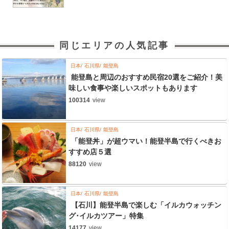
同じエリアの人気記事
日本
石川県
能登島
能登島と周辺のおすすめ民宿20選をご紹介！美
味しい食事や楽しいスポットもあります
100314
view
日本
石川県
能登島
「能登丼」が超ウマい！能登半島で行くべきお
すすめ店５選
88120
view
日本
石川県
能登島
【石川】能登半島で楽しむ「イルカウォッチン
グ･イルカツアー」特集
14177
view