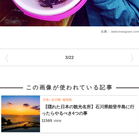
出典：
www.instagram.com
〈
〉
3/22
この画像が使われている記事
日本
石川県
能登島
【隠れた日本の観光名所】石川県能登半島に行
ったらやるべき4つの事
11569
view