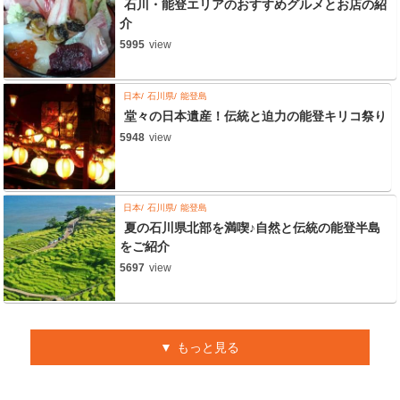
石川・能登エリアのおすすめグルメとお店の紹
介
5995
view
日本
石川県
能登島
堂々の日本遺産！伝統と迫力の能登キリコ祭り
5948
view
日本
石川県
能登島
夏の石川県北部を満喫♪自然と伝統の能登半島
をご紹介
5697
view
もっと見る