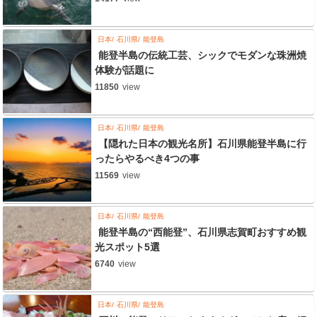
日本
石川県
能登島
能登半島の伝統工芸、シックでモダンな珠洲焼
体験が話題に
11850
view
日本
石川県
能登島
【隠れた日本の観光名所】石川県能登半島に行
ったらやるべき4つの事
11569
view
日本
石川県
能登島
能登半島の“西能登”、石川県志賀町おすすめ観
光スポット5選
6740
view
日本
石川県
能登島