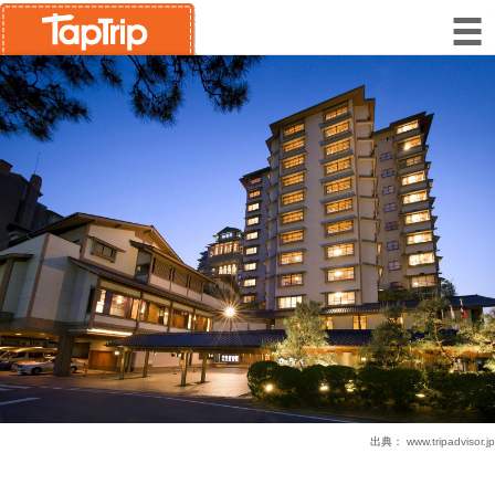
出典：
www.tripadvisor.jp