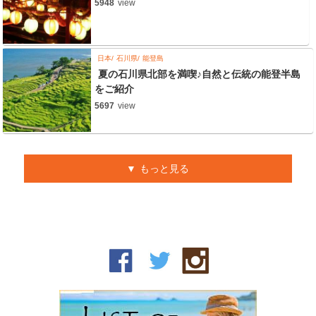
5948
view
日本
石川県
能登島
夏の石川県北部を満喫♪自然と伝統の能登半島
をご紹介
5697
view
もっと見る