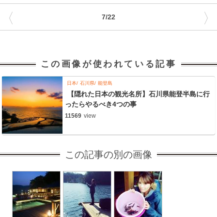
〈
〉
7/22
この画像が使われている記事
日本
石川県
能登島
【隠れた日本の観光名所】石川県能登半島に行
ったらやるべき4つの事
11569
view
この記事の別の画像