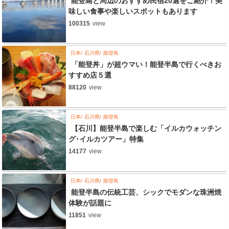
能登島と周辺のおすすめ民宿20選をご紹介！美
味しい食事や楽しいスポットもあります
100315
view
日本
石川県
能登島
「能登丼」が超ウマい！能登半島で行くべきお
すすめ店５選
88120
view
日本
石川県
能登島
【石川】能登半島で楽しむ「イルカウォッチン
グ･イルカツアー」特集
14177
view
日本
石川県
能登島
能登半島の伝統工芸、シックでモダンな珠洲焼
体験が話題に
11851
view