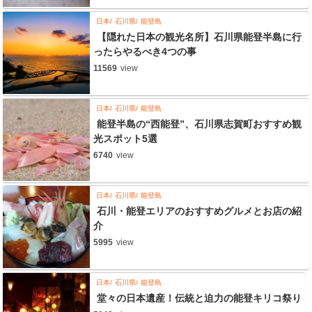
日本
石川県
能登島
【隠れた日本の観光名所】石川県能登半島に行
ったらやるべき4つの事
11569
view
日本
石川県
能登島
能登半島の“西能登”、石川県志賀町おすすめ観
光スポット5選
6740
view
日本
石川県
能登島
石川・能登エリアのおすすめグルメとお店の紹
介
5995
view
日本
石川県
能登島
堂々の日本遺産！伝統と迫力の能登キリコ祭り