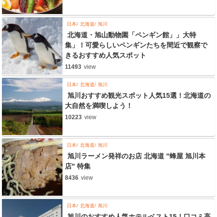
日本
北海道
旭川
北海道・旭山動物園「ペンギン館」」大特
集」！可愛らしいペンギンたちを間近で観察で
きるおすすめ人気スポット
11493
view
日本
北海道
旭川
旭川おすすめ観光スポット人気15選！北海道の
大自然を満喫しよう！
10223
view
日本
北海道
旭川
旭川ラーメン発祥のお店 北海道 "蜂屋 旭川本
店" 特集
8436
view
日本
北海道
旭川
旭川のおすすめ人気ホテルベスト15！口コミ高