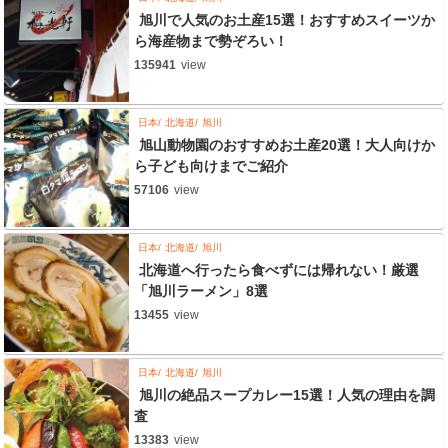
旭川で人気のお土産15選！おすすめスイーツか
ら海産物まで勢ぞろい！
135941
view
日本
北海道
旭川
旭山動物園のおすすめお土産20選！大人向けか
ら子ども向けまでご紹介
57106
view
日本
北海道
旭川
北海道へ行ったら食べずには帰れない！厳選
「旭川ラーメン」8選
13455
view
日本
北海道
旭川
旭川の絶品スープカレー15選！人気の理由を調
査
13383
view