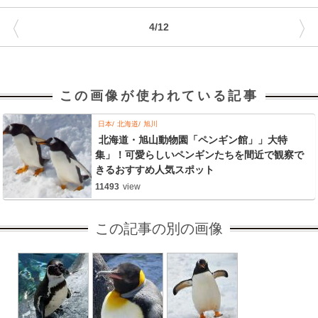
〈
〉
4/12
この画像が使われている記事
日本
北海道
旭川
北海道・旭山動物園「ペンギン館」」大特
集」！可愛らしいペンギンたちを間近で観察で
きるおすすめ人気スポット
11493
view
この記事の別の画像