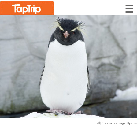
出典：
nako.cocolog-nifty.com