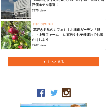
評価ホテル厳選！
7975
view
日本
北海道
旭川
花好き必見のカフェも！北海道ガーデン「旭
川・上野ファーム 」に家族やお子様連れでお出
かけしよう
7967
view
もっと見る