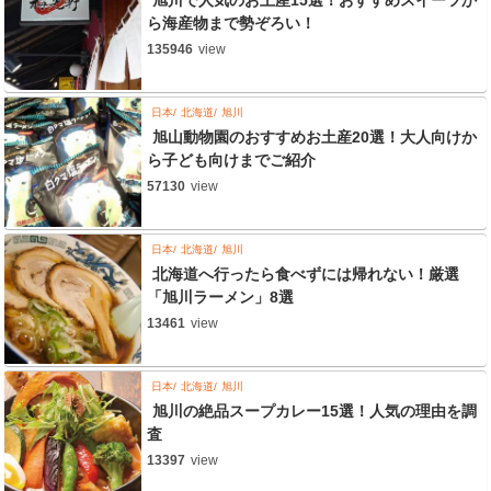
ら海産物まで勢ぞろい！
135946
view
日本
北海道
旭川
旭山動物園のおすすめお土産20選！大人向けか
ら子ども向けまでご紹介
57130
view
日本
北海道
旭川
北海道へ行ったら食べずには帰れない！厳選
「旭川ラーメン」8選
13461
view
日本
北海道
旭川
旭川の絶品スープカレー15選！人気の理由を調
査
13397
view