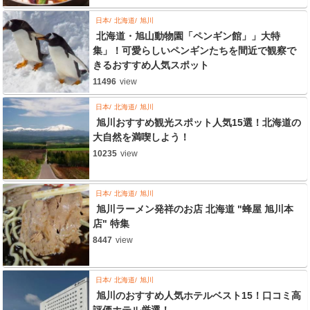
日本
北海道
旭川
北海道・旭山動物園「ペンギン館」」大特
集」！可愛らしいペンギンたちを間近で観察で
きるおすすめ人気スポット
11496
view
日本
北海道
旭川
旭川おすすめ観光スポット人気15選！北海道の
大自然を満喫しよう！
10235
view
日本
北海道
旭川
旭川ラーメン発祥のお店 北海道 "蜂屋 旭川本
店" 特集
8447
view
日本
北海道
旭川
旭川のおすすめ人気ホテルベスト15！口コミ高
評価ホテル厳選！