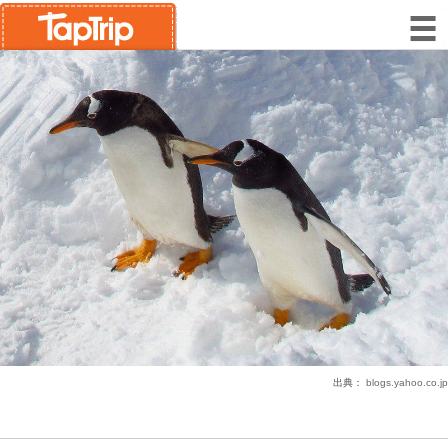
出典：
blogs.yahoo.co.jp