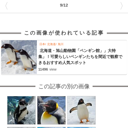
〈
〉
9/12
この画像が使われている記事
日本
北海道
旭川
北海道・旭山動物園「ペンギン館」」大特
集」！可愛らしいペンギンたちを間近で観察で
きるおすすめ人気スポット
11496
view
この記事の別の画像