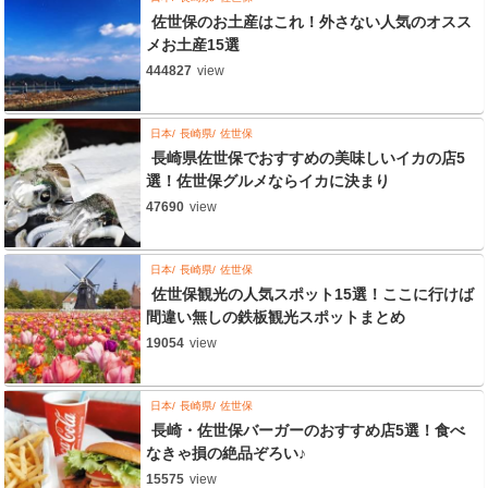
佐世保のお土産はこれ！外さない人気のオスス
メお土産15選
444827
view
日本
長崎県
佐世保
長崎県佐世保でおすすめの美味しいイカの店5
選！佐世保グルメならイカに決まり
47690
view
日本
長崎県
佐世保
佐世保観光の人気スポット15選！ここに行けば
間違い無しの鉄板観光スポットまとめ
19054
view
日本
長崎県
佐世保
長崎・佐世保バーガーのおすすめ店5選！食べ
なきゃ損の絶品ぞろい♪
15575
view