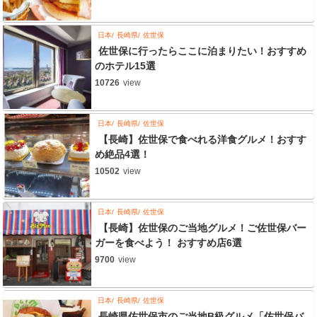
日本
長崎県
佐世保
佐世保に行ったらここに泊まりたい！おすすめ
のホテル15選
10726
view
日本
長崎県
佐世保
【長崎】佐世保で食べれる洋食グルメ！おすす
め絶品4選！
10502
view
日本
長崎県
佐世保
【長崎】佐世保のご当地グルメ！ご佐世保バー
ガーを食べよう！ おすすめ店6選
9700
view
日本
長崎県
佐世保
長崎県佐世保市のご当地B級グルメ「佐世保バ