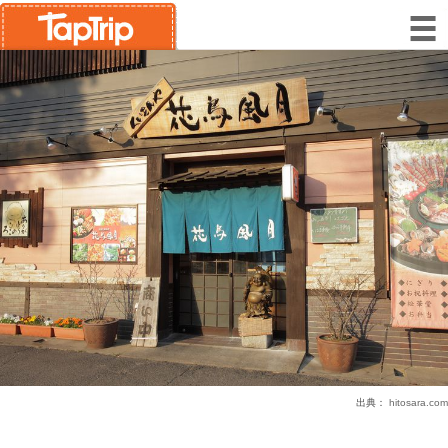
出典：
hitosara.com