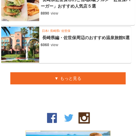
ーガー」おすすめ人気店５選
8890
view
日本
長崎県
佐世保
長崎県編・佐世保周辺のおすすめ温泉旅館6選
6060
view
もっと見る