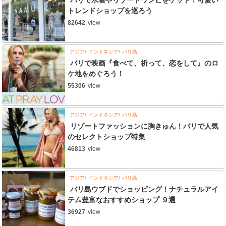
バリで水着やリゾートワンピをゲット！可愛い
トレンドショップを巡ろう
82642
view
アジア
インドネシア
バリ島
バリで映画『食べて、祈って、恋をして』のロ
ケ地をめぐろう！
55306
view
アジア
インドネシア
バリ島
リゾートファッションに胸きゅん！バリで人気
のセレクトショップ特集
46813
view
アジア
インドネシア
バリ島
バリ島ウブドでショッピング！ナチュラルアイ
テム豊富なおすすめショップ ９選
36927
view