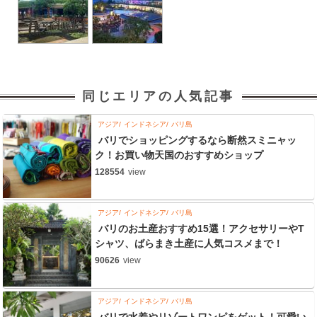
同じエリアの人気記事
アジア
インドネシア
バリ島
バリでショッピングするなら断然スミニャッ
ク！お買い物天国のおすすめショップ
128554
view
アジア
インドネシア
バリ島
バリのお土産おすすめ15選！アクセサリーやT
シャツ、ばらまき土産に人気コスメまで！
90626
view
アジア
インドネシア
バリ島