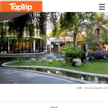
出典：
blog.kura2guide.com