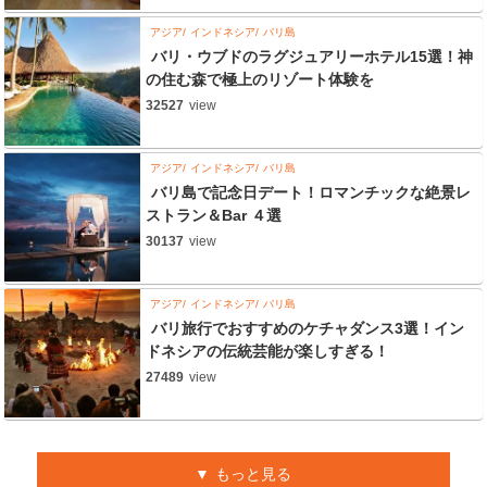
アジア
インドネシア
バリ島
バリ・ウブドのラグジュアリーホテル15選！神
の住む森で極上のリゾート体験を
32527
view
アジア
インドネシア
バリ島
バリ島で記念日デート！ロマンチックな絶景レ
ストラン＆Bar ４選
30137
view
アジア
インドネシア
バリ島
バリ旅行でおすすめのケチャダンス3選！イン
ドネシアの伝統芸能が楽しすぎる！
27489
view
もっと見る