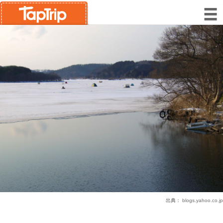
出典：
blogs.yahoo.co.jp