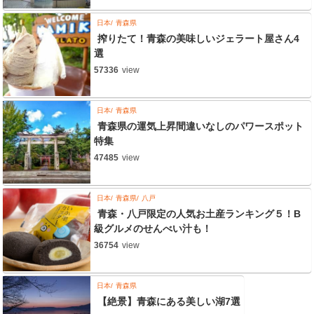
日本
青森県
搾りたて！青森の美味しいジェラート屋さん4
選
57336
view
日本
青森県
青森県の運気上昇間違いなしのパワースポット
特集
47485
view
日本
青森県
八戸
青森・八戸限定の人気お土産ランキング５！B
級グルメのせんべい汁も！
36754
view
日本
青森県
【絶景】青森にある美しい湖7選