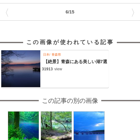
〈
〉
6/15
この画像が使われている記事
日本
青森県
【絶景】青森にある美しい湖7選
31913
view
この記事の別の画像