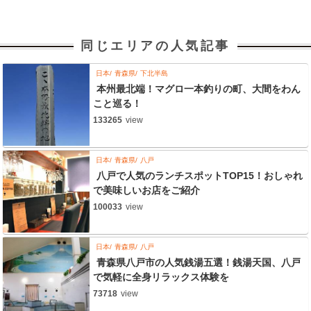
同じエリアの人気記事
日本
青森県
下北半島
本州最北端！マグロ一本釣りの町、大間をわん
こと巡る！
133265
view
日本
青森県
八戸
八戸で人気のランチスポットTOP15！おしゃれ
で美味しいお店をご紹介
100033
view
日本
青森県
八戸
青森県八戸市の人気銭湯五選！銭湯天国、八戸
で気軽に全身リラックス体験を
73718
view