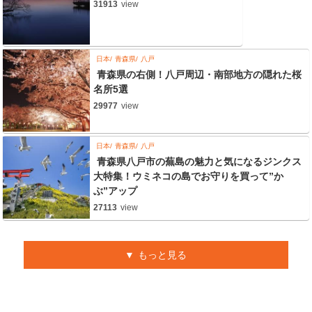
31913
view
日本
青森県
八戸
青森県の右側！八戸周辺・南部地方の隠れた桜
名所5選
29977
view
日本
青森県
八戸
青森県八戸市の蕪島の魅力と気になるジンクス
大特集！ウミネコの島でお守りを買って”か
ぶ”アップ
27113
view
もっと見る