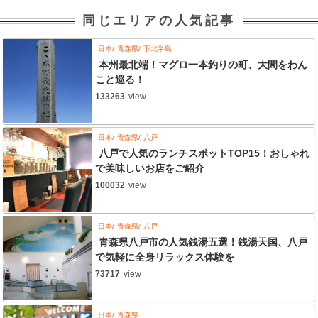
同じエリアの人気記事
日本
青森県
下北半島
本州最北端！マグロ一本釣りの町、大間をわん
こと巡る！
133263
view
日本
青森県
八戸
八戸で人気のランチスポットTOP15！おしゃれ
で美味しいお店をご紹介
100032
view
日本
青森県
八戸
青森県八戸市の人気銭湯五選！銭湯天国、八戸
で気軽に全身リラックス体験を
73717
view
日本
青森県