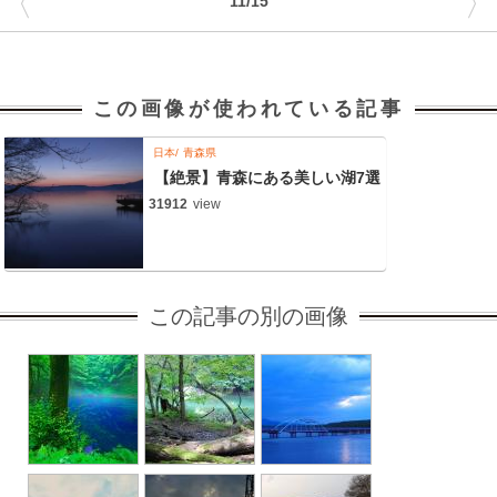
〈
〉
11/15
この画像が使われている記事
日本
青森県
【絶景】青森にある美しい湖7選
31912
view
この記事の別の画像