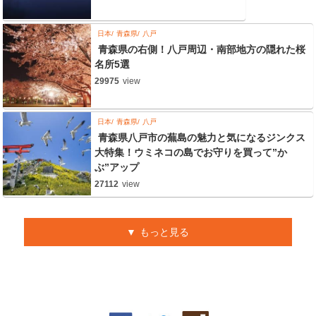
日本
青森県
八戸
青森県の右側！八戸周辺・南部地方の隠れた桜
名所5選
29975
view
日本
青森県
八戸
青森県八戸市の蕪島の魅力と気になるジンクス
大特集！ウミネコの島でお守りを買って”か
ぶ”アップ
27112
view
もっと見る