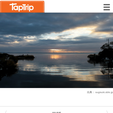
出典：
sugisuki.sblo.jp