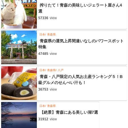
搾りたて！青森の美味しいジェラート屋さん4
選
57336
view
日本
青森県
青森県の運気上昇間違いなしのパワースポット
特集
47485
view
日本
青森県
八戸
青森・八戸限定の人気お土産ランキング５！B
級グルメのせんべい汁も！
36753
view
日本
青森県
【絶景】青森にある美しい湖7選
31912
view