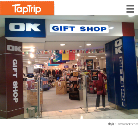
出典：
www.flickr.com