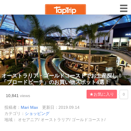
オーストラリア・ゴールドコーストでお土産探し！
「ブロードビーチ」のお買い物スポット4選！
★お気に入り
0
10,841
views
投稿者：
Mari Max
更新日：2019.09.14
カテゴリ：
ショッピング
地域： オセアニア/ オーストラリア/ ゴールドコースト/