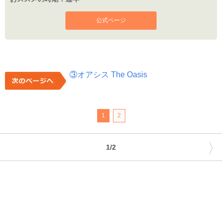
公式ページ
③オアシス The Oasis
1
2
〉
1/2