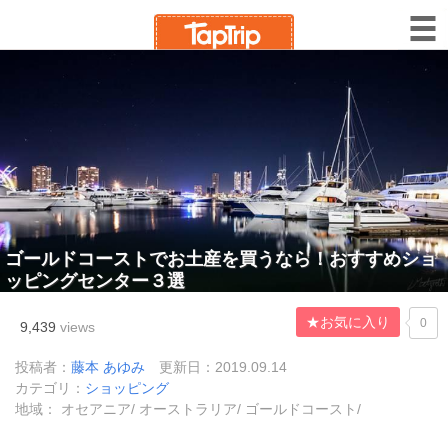
ゴールドコーストでお土産を買うなら！おすすめショ
ッピングセンター３選
★お気に入り
0
9,439
views
投稿者：
藤本 あゆみ
更新日：2019.09.14
カテゴリ：
ショッピング
地域： オセアニア/ オーストラリア/ ゴールドコースト/