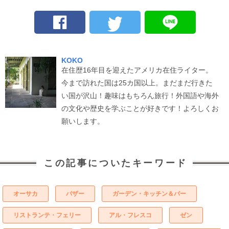
KOKO
在住歴16年目を迎えたアメリカ在住ライター。
今まで訪れた国は25カ国以上。まだまだ行きた
い国が沢山！趣味はもちろん旅行！外国語や海外
の文化や歴史を学ぶことが好きです！よろしくお
願いします。
この記事についたキーワード
オーサカ
バザー
ガーデン・キッチン＆バー
リストランテ・フェリー
アル・フレスコ
ゼン