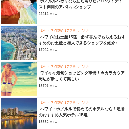
ホノルルへ行くなら立ち寄りたい♪ハワイテイ
スト満開のアパレルショップ
23813
view
北米
ハワイ諸島
オアフ島
ホノルル
ハワイのお土産15選！必ず喜んでもらえるおす
すめのお土産と購入できるショップを紹介♪
17982
view
北米
ハワイ諸島
オアフ島
ホノルル
ワイキキ最旬ショッピング事情！今カラカウア
周辺が新しくて楽しい！
16706
view
北米
ハワイ諸島
オアフ島
ホノルル
ハワイ・ホノルルで初めてのホテルなら！定番
のおすすめ人気ホテル15選
15652
view