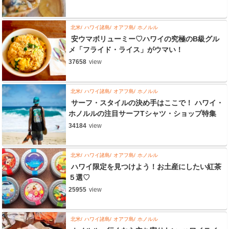
北米
ハワイ諸島
オアフ島
ホノルル
安ウマボリューミー♡ハワイの究極のB級グル
メ「フライド・ライス」がウマい！
37658
view
北米
ハワイ諸島
オアフ島
ホノルル
サーフ・スタイルの決め手はここで！ ハワイ・
ホノルルの注目サーフTシャツ・ショップ特集
34184
view
北米
ハワイ諸島
オアフ島
ホノルル
ハワイ限定を見つけよう！お土産にしたい紅茶
５選♡
25955
view
北米
ハワイ諸島
オアフ島
ホノルル