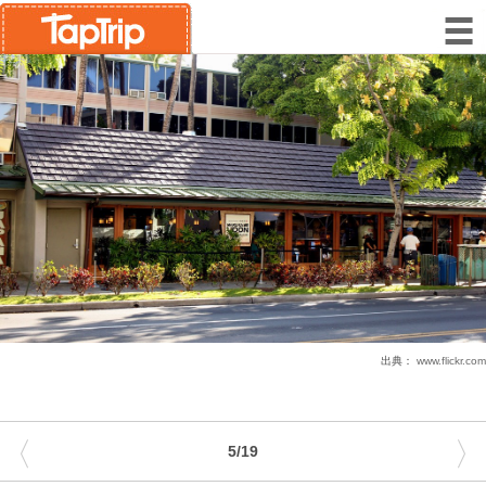
出典：
www.flickr.com
〈
〉
5/19