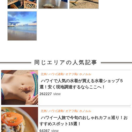
同じエリアの人気記事
北米
ハワイ諸島
オアフ島
ホノルル
ハワイで人気の水着が買える水着ショップ５
選！安く現地調達するならここへ！
262227
view
北米
ハワイ諸島
オアフ島
ホノルル
ハワイ一人旅で今旬のおしゃれカフェ巡り！お
すすめスポット15選！
64367
view