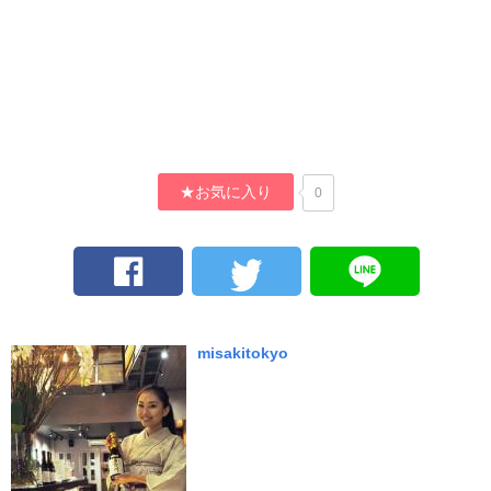
★お気に入り
0
misakitokyo