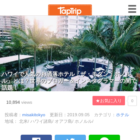
ハワイで人気のお洒落ホテル「ザ・モダン・ホノル
ル」とは？世界のブロガー＆インスタグラマーの間で
話題！
★お気に入り
0
10,894
views
投稿者：
misakitokyo
更新日：2019.09.05
カテゴリ：
ホテル
地域： 北米/ ハワイ諸島/ オアフ島/ ホノルル/