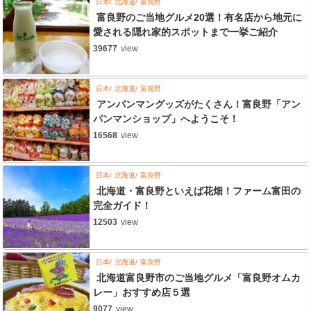
日本
北海道
富良野
富良野のご当地グルメ20選！有名店から地元に
愛される隠れ家的スポットまで一挙ご紹介
39677
view
日本
北海道
富良野
アンパンマングッズがたくさん！富良野「アン
パンマンショップ」へようこそ！
16568
view
日本
北海道
富良野
北海道・富良野といえば花畑！ファーム富田の
完全ガイド！
12503
view
日本
北海道
富良野
北海道富良野市のご当地グルメ「富良野オムカ
レー」おすすめ店５選
9077
view