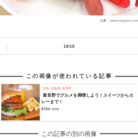
出典：
www.instagram.com
〈
18/18
この画像が使われている記事
日本
北海道
富良野
富良野でグルメを満喫しよう！スイーツからカ
レーまで！
6754
view
この記事の別の画像