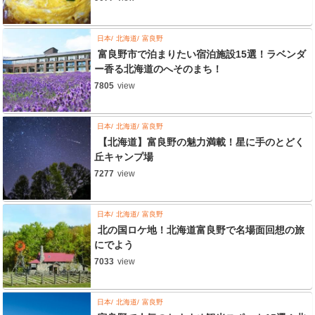
日本
北海道
富良野
富良野市で泊まりたい宿泊施設15選！ラベンダ
ー香る北海道のへそのまち！
7805
view
日本
北海道
富良野
【北海道】富良野の魅力満載！星に手のとどく
丘キャンプ場
7277
view
日本
北海道
富良野
北の国ロケ地！北海道富良野で名場面回想の旅
にでよう
7033
view
日本
北海道
富良野